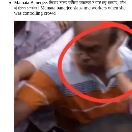
Mamata Banerjee: নিজের দলের কর্মীকে আচমকা সপাটে চড় মমতার, হঠাৎ
হারালেন মেজাজ | Mamata banerjee slaps tmc workers when she
was controlling crowd