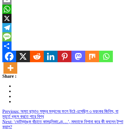
Email
WhatsApp
X
Telegram
Message
Share
Share :
Post
Previous:
অমৃত ছাড়াও সমুদ্র মন্থনের ফলে উঠে এসেছিল ৩ ভয়ংকর জিনিস, যা
মুহূর্তে ধ্বংস করতে পারে বিশ্ব
navigation
Next:
‘ভোটব্যাঙ্ক বাঁচাতে কামদুনিকাণ্ডে…’, মমতাকে নিশানা করে কী বললেন টুম্পা
কয়াল?