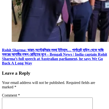
Rohit Sharma: ভারত-অস্ট্রেলিয়ার লম্বা ইতিহাস… পার্লামেন্ট হাউস থেকে অজি
সফরের আগামীর লক্ষ্য রোহিতের মুখে – Bengali News | India captain Rohit
Sharma’s full speech at Australian parliament, he says We Go
Back A Long Way
Leave a Reply
Your email address will not be published.
Required fields are
marked
*
Comment
*