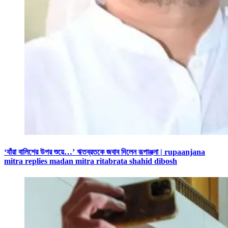
‘যাঁরা বালিশের উপর শুয়ে…’ ঋতব্রতকে জবাব দিলেন রূপাঞ্জনা | rupaanjana
mitra replies madan mitra ritabrata shahid dibosh