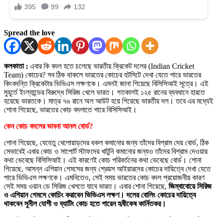
Spread the love
কলকাতা :
এবার কি বদল হতে চলেছে ভারতীয় ক্রিকেট দলের (Indian Cricket
Team) কোচের? সব ঠিক থাকলে ভারতের কোচের হটসিটে দেখা যেতে পারে ভারতের
কিংবদন্তি ক্রিকেটার ভিভিএস লক্ষণকে। এমনই জানা গিয়েছে বিসিসিআই সূত্রে। এই
মুহূর্তে ইংল্যান্ডের বিরুদ্ধে সিরিজ খেলে ভারত। গতকালই ১২৫ রানের ব্যবধানে হারতে
হয়েছে ভারতকে। মাত্র ৭৬ রানে অল আউট হয়ে গিয়েছে ভারতীয় দল। তবে এর মধ্যেই
শোনা গিয়েছে, ভারতের কোচ বদলাতে পারে বিসিসিআই।
কেন কোচ বদলের ভাবনা আনল বোর্ড?
শোনা গিয়েছে, যেহেতু খেলোয়াড়দের ধকল কমানোর জন্য তাঁদের বিশ্রাম দেয় বোর্ড, ঠিক
সেভাবেই এবার কোচ ও সাপোর্ট স্টাফদের খাটুনি কমানোর জন্যও তাঁদের বিশ্রাম দেওয়ার
কথা ভেবেছে বিসিসিআই। এই কারণেই কোচ পরিবর্তনের কথা ভেবেছে বোর্ড। শোনা
গিয়েছে, আসন্ন এশিয়ান গেমসের জন্য শ্রেয়স আইয়ারদের কোচের দায়িত্বে দেখা যেতে
পারে ভিভিএস লক্ষণকে। এমনিতেও, সেই সময় ভারতের কোচ বদল প্রয়োজনীয় কারণ
সেই সময় ওয়ান ডে সিরিজ খেলতে যাবে ভারত। এবার শোনা গিয়েছে,
জিম্বাবোয়ে সিরিজ
ও এশিয়ান গেমসে কোচিং করাবেন ভিভিএস লক্ষণ। দলের বোলিং কোচের দায়িত্বে
থাকবেন সুনীল যোশী ও ব্যাটিং কোচ হতে পারেন হৃষীকেষ কার্নিতকর।