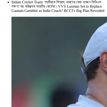
Indian Cricket Team: গম্ভীরকে বিশ্রাম, ভারতের কোচ হচ্ছেন ভিভিএস
লক্ষণ? বড় পরিকল্পনা ভারতীয় বোর্ডের! | VVS Laxman Set to Replace
Gautam Gambhir as India Coach? BCCI’s Big Plan Revealed