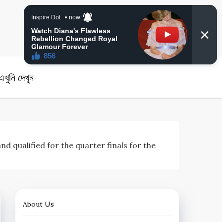
angla News
খুনি দেখুন
USA and qualified for the quarter finals for the
About Us