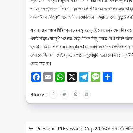
দ্বিতীয়ার্ধে শিশুসুলভ ভুল করে ফেলেন আমেরিকার গোলকিপার ম্যাট ফ্র
পায়েই বল তুলে দেন ফ্রিস। দূর থেকেই শট মারেন ভানাকেন এবং তা
কখনওই আত্মবিশ্বাসী মনে হয়নি আমেরিকাকে। ম্যাচের শেষ মুহূর্তে এ
এই ম্যাচের আগে যিনি আলোচনার মূলকেন্দ্র ছিলেন, সেই ফেলারিন বা
একটি মাত্র গোলমুখী শট মারা ছাড়া বিশেষ কিছু করতে দেখা যায়নি বাল
হল না। উল্টে, ফিফার এই অন্যায় আরও জেদি করে দিল বেলজিয়ামকে যা
গেল বেলজিয়াম। সেই ম্যাচে স্পেনের মুখোমুখি হবেন কেভিন দে ব্রু
জেতা যায় না।
Facebook
Email
WhatsApp
X
Telegram
Messag
Shar
Share :
Post
Previous:
FIFA World Cup 2026: লাল কার্ডের শাস্ত