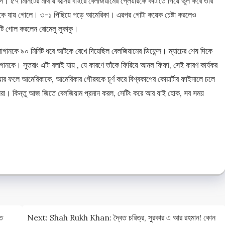
িস। ৫৭ মিনিটের মাথায় বক্সের বাইরে বেলজিয়ামের প্লেয়ারকে কাটাতে গিয়ে ভুল করে তাঁর
 ঢুকে যায় গোলে। ৩-১ পিছিয়ে পড়ে আমেরিকা। এরপর গোটা কয়েক চেষ্টা করলেও
কটি গোল করলেন রোমেলু লুকাকু।
লোগানকে ৯০ মিনিট ধরে আটকে রেখে দিয়েছিল বেলজিয়ামের ডিফেন্স। ম্যাচের শেষ দিকে
োগানকে। সুতরাং এটা বলাই যায় , যে কারণে তাঁকে ফিরিয়ে আনল ফিফা, সেই কারণ কার্যকর
র ফলে আমেরিকাকে, আমেরিকার গৌরবকে চূর্ণ করে বিশ্বকাপের কোয়ার্টার ফাইনালে চলে
ইনিরা। কিন্তু আজ জিতে বেলজিয়াম প্রমান করল, সেটিং করে আর যাই হোক, সব সময়
e
e
ি
Next:
Shah Rukh Khan: দ্বৈত চরিত্র, সুরকার এ আর রহমান! কোন