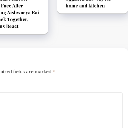
 Face After
home and kitchen
ing Aishwarya Rai
ek Together,
ns React
uired fields are marked
*