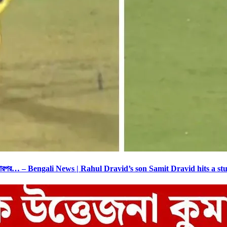
লারিতে, তারপর… – Bengali News | Rahul Dravid’s son Samit Dravid hits 