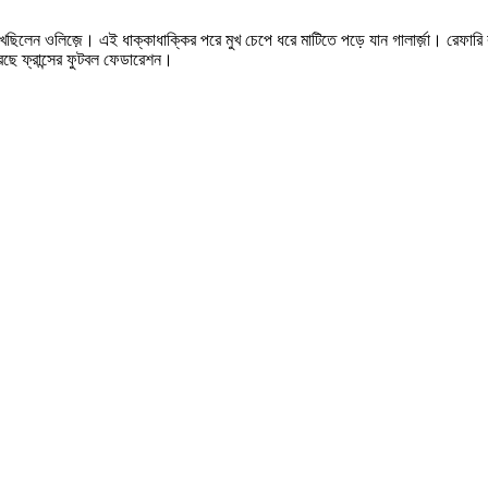
্ড দেখেছিলেন ওলিজ়ে। এই ধাক্কাধাক্কির পরে মুখ চেপে ধরে মাটিতে পড়ে যান গালার্জ়া। রেফার
েছে ফ্রান্সের ফুটবল ফেডারেশন।