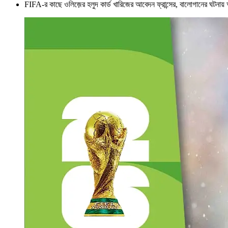
FIFA-র কাছে ওলিজ়ের হলুদ কার্ড খারিজের আবেদন ফ্রান্সের, বালোগানের ঘটনায় 