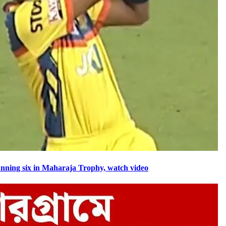
a stunning six in Maharaja Trophy, watch video