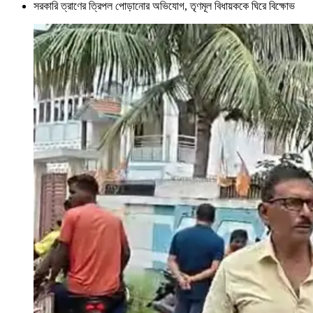
সরকারি ত্রাণের ত্রিপল পোড়ানোর অভিযোগ, তৃণমূল বিধায়ককে ঘিরে বিক্ষোভ