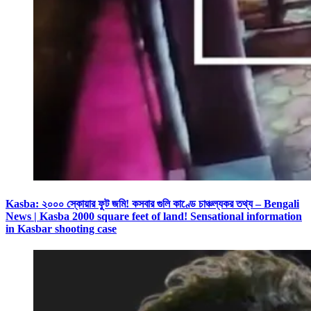
Kasba: ২০০০ স্কোয়ার ফুট জমি! কসবার গুলি কাণ্ডে চাঞ্চল্যকর তথ্য – Bengali
News | Kasba 2000 square feet of land! Sensational information
in Kasbar shooting case