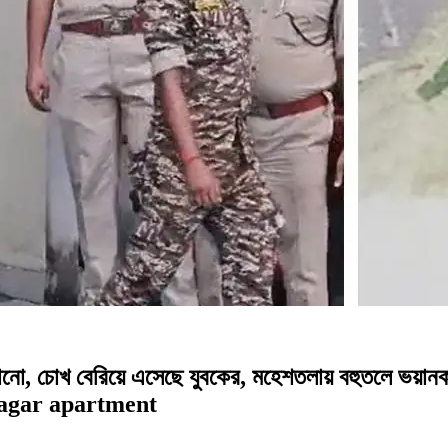
ো, চোখ বেরিয়ে এসেছে যুবকের, মহেশতলায় বহুতলে ভয়
agar apartment