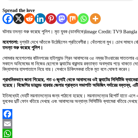
Spread the love
ঘটনার তদন্ত শুরু করেছে পুলিশ। মৃত যুবক (ডানদিকে)
Image Credit: TV9 Bangla
মহেশতলা:
দৃশ্যটা দেখে আঁতকে উঠেছিলেন প্রতিবেশীরা। থেঁতলানো মুখ। চোখ সামনে 
তদন্ত শুরু করেছে পুলিশ।
সোমবার মহেশতলার বাটানগরের হাইল্যান্ড গ্রিন আবাসনের ৩৫ নম্বর টাওয়ারের সাততলার একটি
সকালে অনিমেষের মা নিজের ছেলেকে ফ্ল্যাটের বারান্দায় রক্তাক্ত অবস্থায় পড়ে থাকত
বিদ্যাসাগর হাসপাতালে নিয়ে যায়। সেখানে চিকিৎসকরা তাঁকে মৃত বলে ঘোষণা করেন।
প্রাথমিকভাবে জানা গিয়েছে, গত ৩ জুলাই থেকে আবাসনের ওই ফ্ল্যাটের সিসিটিভি ক্যামেরা
হয়েছে। বিজেপির ডায়মন্ড হারবার জেলার প্রাক্তন সভাপতি অভিজিৎ সর্দারের বক্তব্য, এট
ইতিমধ্যেই দেহটি ময়নাতদন্তের জন্য পাঠানো হয়েছে। ময়নাতদন্তের রিপোর্ট হাতে এলে এট
যুবকের দুটি ফোন খতিয়ে দেখছে এবং আবাসনের অন্যান্য সিসিটিভি ক্যামেরা খতিয়ে দেখছ
Facebook
Email