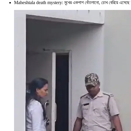
Maheshtala death mystery: মুখের একপাশ থেঁতলানো, চোখ বেরিয়ে এসেছ