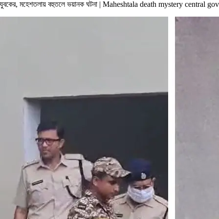
ে যুবকের, মহেশতলায় বহুতলে ভয়ানক ঘটনা | Maheshtala death mystery central