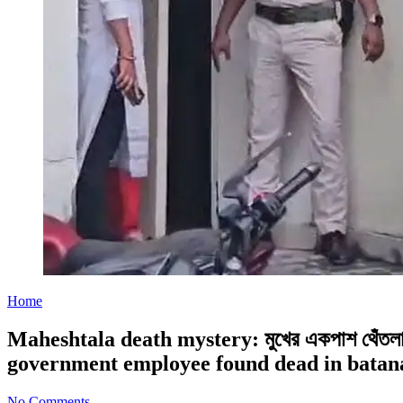
Home
Maheshtala death mystery: মুখের একপাশ থেঁতলান
government employee found dead in batan
No Comments