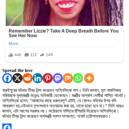
Spread the love
বারুইপুরের ঘটনার তীব্র নিন্দা করেছেন অগ্নিমিত্রা পাল। তিনি জানান, মৃত নাবালিকার
পরিবারকে মুখ্যমন্ত্রী শুভেন্দু অধিকারী ডেকেছেন। মন্ত্রীর আশ্বাস দোষীরা শাস্তি পাবেই।
অগ্নিমিত্রা বলেন, “আমাদের কাছে গুরুত্বপূর্ণ এটাই, যে কোনও মহিলার উপর যদি
আক্রমণ হয়,এইভাবে নৃশংসভাবে অত্যাচার করা হয়, তাকে ছাড়া হবে না।” তিনি আরও
জানান, এটা আগের সরকার নয়। কঠোরতম শাস্তির হুঁশিয়ারি দিয়েছেন অগ্নিমিত্রা।
ঘটনার তীব্র নিন্দা করেছেন অর্থমন্ত্রী স্বপন দাশগুপ্ত, লকেট চট্টোপাধ্যায়রাও।