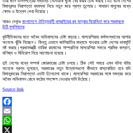
তারা জাল দলিলপত্রের সম্ভাব্য নেটওয়ার্ক খুঁজে বের করার চেষ্টা করছে।এই ঘটনা দেশের
বিমানবন্দর নিরাপত্তা ব্যবস্থা নিয়ে নতুন করে প্রশ্ন তুলেছে। সাধারণ মানুষের মধ্যে
ক্ষোভ ও উদ্বেগ দেখা দিয়েছে।
আরও দেখুনঃ
বাংলাদেশে ঐতিহ্যবাহী ধামরাইয়ের রথ যাত্রার বিরোধিতা করে সরকারকে
চিঠি মুসলিমদের
কূটনীতিকদের মতে অবৈধ অভিবাসনের চেষ্টা বাড়ছে। মালয়েশিয়ায় কর্মসংস্থানের আশায়
অনেকে ঝুঁকি নিচ্ছেন। কিন্তু এভাবে জালিয়াতির মাধ্যমে যাওয়ার চেষ্টা দেশের ভাবমূর্তি
নষ্ট করছে।প্রধানমন্ত্রী তারিক রহমানের সাম্প্রতিক মালয়েশিয়া সফরে শ্রমিক কল্যাণ,
বাণিজ্য ও বিনিয়োগ নিয়ে আলোচনা হয়েছে।
দুই দেশের মধ্যে সম্পর্ক জোরদারের চেষ্টা চলছে। ঠিক সেই সময়ে এমন ঘটনা ঘটায়
অনেকে প্রশ্ন তুলছেন, সরকারের নতুন উদ্যোগগুলো কীভাবে বাস্তবায়িত হবে যদি
বিমানবন্দরের নিরাপত্তা এতটা ঢিলেঢালা থাকে। মালয়েশিয়া সরকারের সঙ্গে সমন্বয় করে
অবৈধ অভিবাসন রোধে কঠোর পদক্ষেপ নেওয়ার দাবি উঠেছে।
Source link
Facebook
Email
WhatsApp