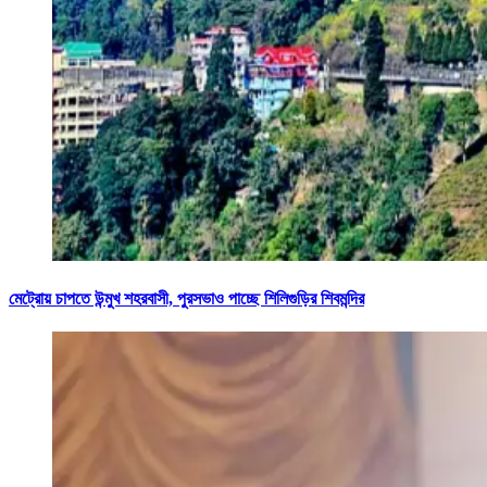
মেট্রোয় চাপতে উন্মুখ শহরবাসী, পুরসভাও পাচ্ছে শিলিগুড়ির শিবমন্দির