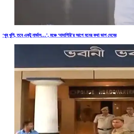
‘খুব খুশি, তবে একটু নার্ভাস…’, মঞ্চে ‘দাদাগিরি’র আগে মনের কথা ভাগ দেবের