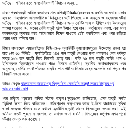
ঘটেছে। শনিবার রাতে মালয়েশিয়াগামী বিমানের জন্য…
ঢাকা: প্রধানমন্ত্রী তারিক রহমানের মালয়েশিয়া(Dhaka)সফরের কয়েকদিনের মাথায় ঢাকার
হজরত শাহজালাল আন্তর্জাতিক বিমানবন্দরে ঘটে গিয়েছে এক অদ্ভুত ও রহস্যময় ঘটনা
ঘটেছে। শনিবার রাতে মালয়েশিয়াগামী বিমানের জন্য বোর্ডিং পাস ও ইমিগ্রেশন ক্লিয়ারেন্স
পাওয়া সত্ত্বেও ৭০ জনের বেশি যাত্রী হঠাৎ উধাও হয়ে যান। কর্তৃপক্ষের ধারণা, এরা জাল
কাগজপত্র ব্যবহার করে অবৈধভাবে বিদেশ যাওয়ার চেষ্টা করছিলেন এবং খবর ছড়িয়ে
পড়ার পরই পালিয়ে যান।
বিমান বাংলাদেশ এয়ারলাইন্সের বিজি-৩৮৬ ফ্লাইটটি কুয়ালালামপুরের উদ্দেশ্যে রওনা হয়
রাত ৮টা ৩৫ মিনিটে। ফ্লাইটটিতে ২৪৫ জন যাত্রী নেওয়ার কথা থাকলেও শেষ পর্যন্ত
মাত্র ১৬৯ জন যাত্রী নিয়ে বিমানটি ছেড়ে যায়। বাকি ৭৬ জন যাত্রী বোর্ডিং পাস ও
ইমিগ্রেশন ক্লিয়ারেন্স পাওয়ার পরও বিমানে ওঠেননি। স্থানীয় সংবাদমাধ্যমের খবর
অনুসারে, বোর্ডিং গেটে পাঁচজন যাত্রীর পাসপোর্ট ও ভিসার মধ্যে অসঙ্গতি ধরা পড়ার পর
বিষয়টি নজরে আসে।
আরও দেখুনঃ
বাংলাদেশে বাজেয়াপ্ত বিপুল চিনা বেআইনি অস্ত্র! নজরে উত্তর পূর্ব
ভারতের জঙ্গি যোগ
খবর ছড়িয়ে পড়তেই বাকিরা সটকে পড়েন।সূত্রগুলো জানিয়েছে, এসব যাত্রী সবাই
“টুরিস্ট ভিসা” নিয়ে যাচ্ছিলেন। ইমিগ্রেশন কর্তৃপক্ষের কাছে ই-ভিসা যাচাইয়ের সুবিধা
থাকা সত্ত্বেও শনিবার রাতে যথাযথ স্ক্রুটিনি ছাড়াই তাদের ক্লিয়ারেন্স দেওয়া হয়। এই
অনিয়ম কতটা পুরনো বা ব্যাপক, তা এখনও জানা যায়নি। বিমানবন্দর কর্তৃপক্ষ এখন পুরো
ঘটনার তদন্ত শুরু করেছে।