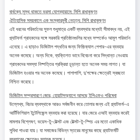
বার্ধক্যে সুস্থ থাকতে ভরসা যোগব্যায়ামে: সিপি রাধাকৃষ্ণন
ঐতিহাসিক সময়কালে এক সংস্কারমুখী নেতৃত্ব: সিপি রাধাকৃষ্ণন
এই ধরনের পরিবর্তনের সুফল শুধুমাত্র একটি ব্যবস্থার মধ্যেই সীমাবদ্ধ নয়, এই
প্ল্যাটফর্ম গ্রাহকদের সঙ্গে সরকারি প্রতিষ্ঠানগুলির মধ্যে সম্পর্কেও আমূল পরিবর্তন
এনেছে। এ ছাড়াও ডিজিটাল পদ্ধতির জন্য ফিজ়িক্যাল পেপার-এর ব্যবহার
অনেক কমেছে। অন্য দিকে, ব্যক্তিগত ভাবে বিবেচনা করে সিদ্ধান্ত নেওয়ায়
গ্রাহকদের সমস্যা নিষ্পত্তির প্রক্রিয়া চূড়ান্ত হতে অনেক সময় লাগত। যা
ডিজিটাল হওয়ার পর অনেক কমেছে। পাশাপাশি, দু’পক্ষের ক্ষেত্রেই স্বচ্ছতা
নিশ্চিত করেছে।
ডিজিটাল সম্প্রসারণে জোর, হোয়াটসঅ্যাপে আসছে ইপিএফও পরিষেবা
উল্লেখ্য, বিচার ব্যবস্থাকে আরও সর্বজনীন করে তোলার জন্য এই প্ল্যাটফর্ম-এ
আর্টিফিশিয়াল ইন্টেলিজেন্স ব্যবহার করা হয়েছে। যার জেরে এআই ব্যবহার করেই
মামলার বিশ্লেষণ, ভয়েস-টু-টেক্সট এবং টেক্সট-টু-স্পিচ এর মতো একাধিক
সুবিধা পাওয়া যায়। যা সমাজের বিভিন্ন স্তরের মানুষের কাছে প্ল্যাটফর্মটি
ব্যবহারের ক্ষেত্রেও সহায়ক হয়েছে।