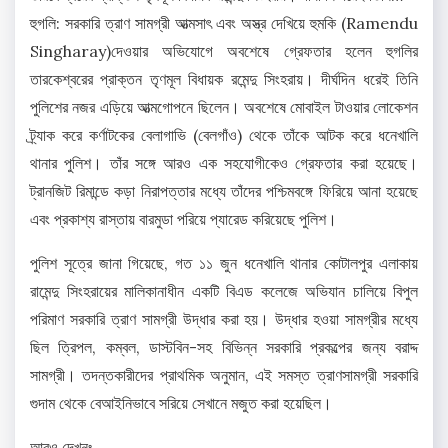
হুগলি: সরকারি ত্রাণ সামগ্রী আত্মসাৎ এবং অস্ত্র দেখিয়ে হুমকি (Ramendu
Singharay)দেওয়ার অভিযোগে অবশেষে গ্রেফতার হলেন হুগলির
তারকেশ্বরের প্রাক্তন তৃণমূল বিধায়ক রমেন্দু সিংহরায়। দীর্ঘদিন ধরেই তিনি
পুলিশের নজর এড়িয়ে আত্মগোপনে ছিলেন। অবশেষে মোবাইল টাওয়ার লোকেশন
ট্র্যাক করে কর্ণাটকের বেলাগাভি (বেলগাঁও) থেকে তাঁকে আটক করে ধনেখালি
থানার পুলিশ। তাঁর সঙ্গে আরও এক সহযোগীকেও গ্রেফতার করা হয়েছে।
ট্রানজিট রিমান্ডে কড়া নিরাপত্তার মধ্যে তাঁদের পশ্চিমবঙ্গে ফিরিয়ে আনা হয়েছে
এবং প্রকাশ্য রাস্তায় বারমুডা পরিয়ে প্যারেড করিয়েছে পুলিশ।
পুলিশ সূত্রে জানা গিয়েছে, গত ১১ জুন ধনেখালি থানার কোটালপুর এলাকায়
রামেন্দু সিংহরায়ের মালিকানাধীন একটি বিএড কলেজে অভিযান চালিয়ে বিপুল
পরিমাণ সরকারি ত্রাণ সামগ্রী উদ্ধার করা হয়। উদ্ধার হওয়া সামগ্রীর মধ্যে
ছিল ত্রিপল, কম্বল, ডাস্টবিন-সহ বিভিন্ন সরকারি প্রকল্পের জন্য বরাদ্দ
সামগ্রী। তদন্তকারীদের প্রাথমিক অনুমান, এই সমস্ত ত্রাণসামগ্রী সরকারি
গুদাম থেকে বেআইনিভাবে সরিয়ে সেখানে মজুত করা হয়েছিল।
আরও দেখুনঃ