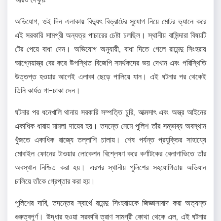
অভিযোগ, ওই দিন এলাকায় বিদ্যুৎ বিভ্রাটের সুযোগ নিয়ে মোটর ভ্যানে করে
এই সরকারি সামগ্রী অন্যত্র পাচারের চেষ্টা চলছিল। স্থানীয় বাসিন্দারা বিষয়টি
টের পেয়ে বাধা দেন। অভিযোগ অনুযায়ী, বাধা দিতে গেলে রামেন্দু সিংহরায়
আগ্নেয়াস্ত্র বের করে উপস্থিত বিজেপি সমর্থকদের ভয় দেখান এবং পরিস্থিতি
উত্তপ্ত হওয়ার আগেই এলাকা ছেড়ে পালিয়ে যান। এই ঘটনার পর থেকেই
তিনি কার্যত গা-ঢাকা দেন।
ঘটনার পর ধনেখালি থানায় সরকারি সম্পত্তি চুরি, আত্মসাৎ এবং অস্ত্র আইনের
একাধিক ধারায় মামলা দায়ের হয়। তদন্তে নেমে পুলিশ তাঁর সম্ভাব্য অবস্থান
খুঁজতে একাধিক রাজ্যে তল্লাশি চালায়। শেষ পর্যন্ত প্রযুক্তির সাহায্যে
মোবাইল ফোনের টাওয়ার লোকেশন বিশ্লেষণ করে কর্ণাটকের বেলাগাভিতে তাঁর
অবস্থান নিশ্চিত করা হয়। এরপর স্থানীয় পুলিশের সহযোগিতায় অভিযান
চালিয়ে তাঁকে গ্রেপ্তার করা হয়।
পুলিশের দাবি, তদন্তের স্বার্থে রমেন্দু সিংহরায়কে জিজ্ঞাসাবাদ করা অত্যন্ত
গুরুত্বপূর্ণ। উদ্ধার হওয়া সরকারি ত্রাণ সামগ্রী কোথা থেকে এল, এই ঘটনার