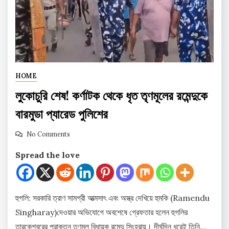
HOME
লুকোচুরি শেষ! কর্ণাটক থেকে ধৃত তৃণমূলের রমেন্দুকে
বারমুডা প্যারেড পুলিশের
No Comments
Spread the love
হুগলি: সরকারি ত্রাণ সামগ্রী আত্মসাৎ এবং অস্ত্র দেখিয়ে হুমকি (Ramendu
Singharay)দেওয়ার অভিযোগে অবশেষে গ্রেফতার হলেন হুগলির
তারকেশ্বরের প্রাক্তন তৃণমূল বিধায়ক রমেন্দু সিংহরায়। দীর্ঘদিন ধরেই তিনি…