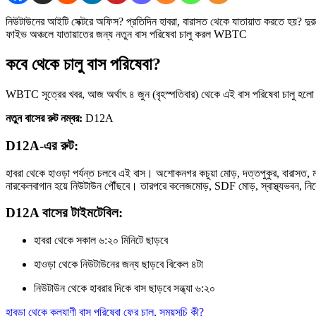
নিউটাউনের আইটি সেক্টরে অফিস? প্রতিদিন হাবরা, বারাসত থেকে যাতায়াত করতে হয়? দুর
ফাইভ অঞ্চলে যাতায়াতের জন্য নতুন বাস পরিষেবা চালু করল WBTC
কবে থেকে চালু বাস পরিষেবা?
WBTC সূত্রের খবর, আজ অর্থাৎ ৪ জুন (বৃহস্পতিবার) থেকে এই বাস পরিষেবা চালু হল
নতুন বাসের রুট নম্বর:
D12A
D12A-এর রুট:
হাবরা থেকে হাওড়া পর্যন্ত চলবে এই বাস। অশোকনগর কচুয়া মোড়, দত্তপুকুর, বারা
নারকেলবাগান হয়ে নিউটাউন পৌঁছবে। তারপরে কলেজমোড়, SDF মোড়, স্বাস্থ্যভবন, নিক্কো
D12A বাসের টাইমটেবিল:
হাবরা থেকে সকাল ৬:২০ মিনিটে ছাড়বে
হাওড়া থেকে নিউটাউনের জন্য ছাড়বে বিকেল ৪টা
নিউটাউন থেকে হাবরার দিকে বাস ছাড়বে সন্ধ্যা ৬:২০
হাবড়া থেকে কল্যাণী বাস পরিষেবা ফের চালু, সময়সূচি কী?