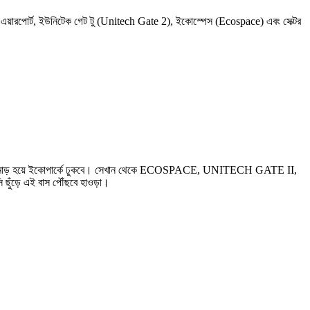
কে এয়ারপোর্ট, ইউনিটেক গেট টু (Unitech Gate 2), ইকোস্পেস (Ecospace) এবং সেক্টর
, আকাঙ্খা মোড় হয়ে ইকোপার্কে ঢুকবে। সেখান থেকে ECOSPACE, UNITECH GATE II,
 ছুঁড়ে এই বাস পৌঁছবে হাওড়া।