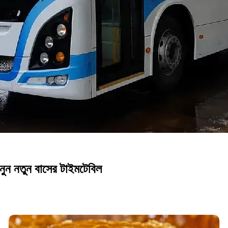
নুন নতুন বাসের টাইমটেবিল