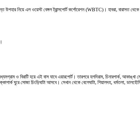
ন্ত উপহার নিয়ে এল ওয়েস্ট বেঙ্গল ট্রান্সপোর্ট কর্পোরেশন (WBTC)। হাবরা, বারাসত থে
ো।
সত, মধ্যমগ্রাম ও বিরাটি হয়ে এই বাস যাবে এয়ারপোর্ট। তারপরে হলদিরাম, চিনারপার্ক
পার্ক ঘুরে সোজা চিংড়িঘাটা আসবে। সেখান থেকে বেলেঘাটা, শিয়ালদহ, ধর্মতলা, ডালহৌসি