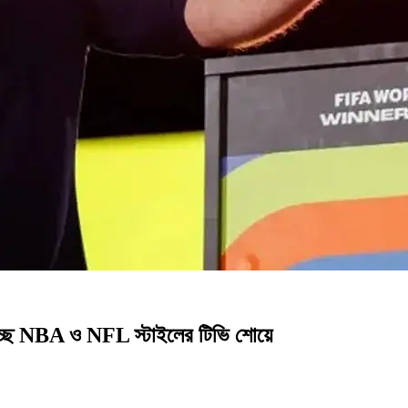
াচ্ছে NBA ও NFL স্টাইলের টিভি শোয়ে