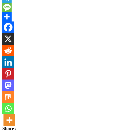
Telegram
Message
Share
Share :