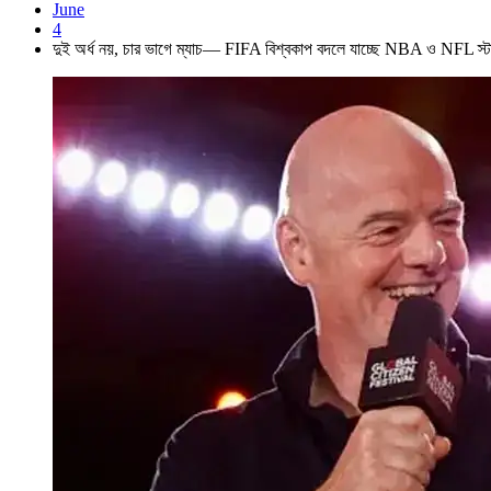
June
4
দুই অর্ধ নয়, চার ভাগে ম্যাচ— FIFA বিশ্বকাপ বদলে যাচ্ছে NBA ও NFL স্ট