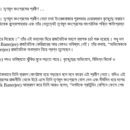
ে। তৃণমূল কংগ্রেসের প্রবীণ …
ৃণমূল কংগ্রেসের প্রবীণ নেতা তথা ইংরেজবাজার পুরসভার চেয়ারম্যান কৃষ্ণেন্দু নারায়ণ
েক বন্দ্যোপাধ্যায় এবং তাঁর নেতৃত্বেই তৃণমূল কংগ্রেসের সাংগঠনিক শক্তি ক্ষতিগ্রস্ত
 করে দিয়েছে।” তাঁর এই মন্তব্য ঘিরে রাজনৈতিক মহলে ব্যাপক চর্চা শুরু হয়েছে। শুধু দল
shek Banerjee) রাজনৈতিক কেরিয়ারের আর কোনও ভবিষ্যৎ নেই। তাঁর কথায়, “অভিষেককে
erjee) রাজনৈতিক অবস্থান নিয়ে প্রশ্ন তুলেছেন।
পদও ভবিষ্যতে ঝুঁকির মুখে পড়তে পারে। কৃষ্ণেন্দুর অভিযোগ, বিভিন্ন বিতর্ক ও
াজনৈতিকভাবে তিনি ক্রমশ কোণঠাসা হয়ে পড়ছেন বলে মনে করেন এই প্রবীণ নেতা। যদিও এই
রেসের রাজনীতি থেকে উঠে এসে তিনি তৃণমূল কংগ্রেসে যোগ দেন এবং দীর্ঘদিন ধরে দলের
shek Banerjee) আক্রমণ করে তিনি আরও বলেন, “দলটাকে গ্রাইন্ডিং মেশিনে ফেলে শেষ