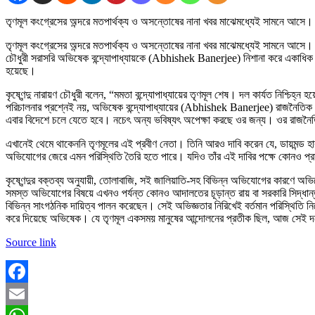
তৃণমূল কংগ্রেসের অন্দরে মতপার্থক্য ও অসন্তোষের নানা খবর মাঝেমধ্যেই সামনে আসে। 
তৃণমূল কংগ্রেসের অন্দরে মতপার্থক্য ও অসন্তোষের নানা খবর মাঝেমধ্যেই সামনে আসে। তব
চৌধুরী সরাসরি অভিষেক বন্দ্যোপাধ্যায়কে (Abhishek Banerjee) নিশানা করে একাধিক বিস্ফ
হয়েছে।
কৃষ্ণেন্দু নারায়ণ চৌধুরী বলেন, “মমতা বন্দ্যোপাধ্যায়ের তৃণমূল শেষ। দল কার্যত নিশ্চিহ
পরিচালনার প্রশ্নেই নয়, অভিষেক বন্দ্যোপাধ্যায়ের (Abhishek Banerjee) রাজনৈতিক
এবার বিদেশে চলে যেতে হবে। নচেৎ অন্য ভবিষ্যৎ অপেক্ষা করছে ওর জন্য। ওর রাজনৈত
এখানেই থেমে থাকেননি তৃণমূলের এই প্রবীণ নেতা। তিনি আরও দাবি করেন যে, ডায়মন্ড হারব
অভিযোগের জেরে এমন পরিস্থিতি তৈরি হতে পারে। যদিও তাঁর এই দাবির পক্ষে কোনও প্রম
কৃষ্ণেন্দুর বক্তব্য অনুযায়ী, তোলাবাজি, সই জালিয়াতি-সহ বিভিন্ন অভিযোগের কারণে অ
সমস্ত অভিযোগের বিষয়ে এখনও পর্যন্ত কোনও আদালতের চূড়ান্ত রায় বা সরকারি সিদ্ধান্
বিভিন্ন সাংগঠনিক দায়িত্ব পালন করেছেন। সেই অভিজ্ঞতার নিরিখেই বর্তমান পরিস্থিতি
করে দিয়েছে অভিষেক। যে তৃণমূল একসময় মানুষের আন্দোলনের প্রতীক ছিল, আজ সেই দল
Source link
Facebook