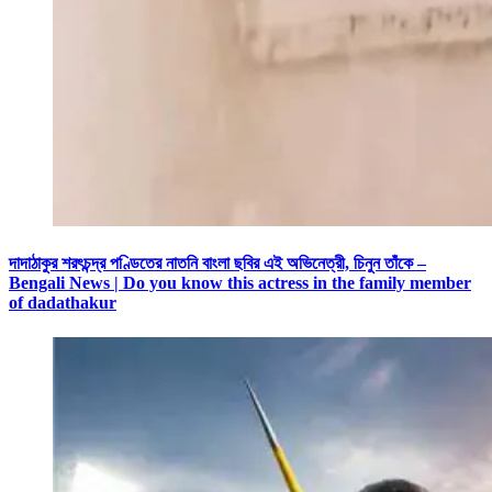
দাদাঠাকুর শরৎচন্দ্র পণ্ডিতের নাতনি বাংলা ছবির এই অভিনেত্রী, চিনুন তাঁকে –
Bengali News | Do you know this actress in the family member
of dadathakur