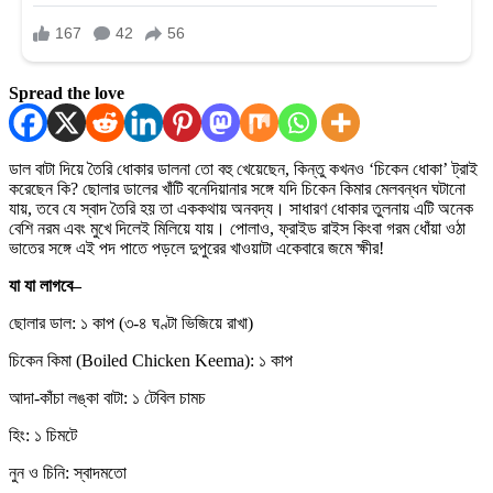
Spread the love
ডাল বাটা দিয়ে তৈরি ধোকার ডালনা তো বহু খেয়েছেন, কিন্তু কখনও ‘চিকেন ধোকা’ ট্রাই
করেছেন কি? ছোলার ডালের খাঁটি বনেদিয়ানার সঙ্গে যদি চিকেন কিমার মেলবন্ধন ঘটানো
যায়, তবে যে স্বাদ তৈরি হয় তা এককথায় অনবদ্য। সাধারণ ধোকার তুলনায় এটি অনেক
বেশি নরম এবং মুখে দিলেই মিলিয়ে যায়। পোলাও, ফ্রাইড রাইস কিংবা গরম ধোঁয়া ওঠা
ভাতের সঙ্গে এই পদ পাতে পড়লে দুপুরের খাওয়াটা একেবারে জমে ক্ষীর!
যা যা লাগবে–
ছোলার ডাল: ১ কাপ (৩-৪ ঘণ্টা ভিজিয়ে রাখা)
চিকেন কিমা (Boiled Chicken Keema): ১ কাপ
আদা-কাঁচা লঙ্কা বাটা: ১ টেবিল চামচ
হিং: ১ চিমটে
নুন ও চিনি: স্বাদমতো