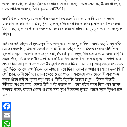
ভালো করে নাড়তে থাকুন (যাকে বাংলায় ডাল কষা বলে)। ডাল যখন কড়াইয়ের গা ছেড়ে
মণ্ড পাকিয়ে আসবে, তখন বুঝবেন এটি তৈরি।
একটি থালায় সামান্য তেল মাখিয়ে গরম ডালের মণ্ডটি ঢেলে হাত দিয়ে চেপে সমান
চারকোনা আকার দিন। একটু ঠান্ডা হলে ছুরি দিয়ে বরফির আকারে (ধোকার শেপে) কেটে
নিন। কড়াইতে বেশি করে তেল গরম করে ধোকাগুলো লালচে ও মুচমুচে করে ভেজে তুলে
রাখুন।
ওই তেলেই আলুগুলো নুন-হলুদ দিয়ে লাল করে ভেজে তুলে নিন। এবার কড়াইয়ের বাকি
তেলে তেজপাতা, শুকনো লঙ্কা ও গোটা জিরে ফোঁড়ন দিন। এরপর পেঁয়াজ বাটা দিয়ে
হালকা ভাজুন। তারপর আদা-রসুন বাটা, টমেটো কুচি, হলুদ, জিরে-ধনে গুঁড়ো এবং কাশ্মীরি
লঙ্কা গুঁড়ো দিয়ে মশলাটা ভালো করে কষিয়ে নিন, যতক্ষণ না তেল ছাড়ছে। মশলা কষে
এলে ভাজা আলু ও পরিমাণমতো ইষদুষ্ণ গরম জল দিয়ে ঢাকা দিন। আলু সেদ্ধ হয়ে ঝোল
ফুটে উঠলে ভেজে রাখা চিকেন ধোকাগুলো দিয়ে দিন। ধোকা দেওয়ার পর মাত্র ২-৩ মিনিট
ফোটাবেন, বেশি ফোটালে ধোকা ভেঙে যেতে পারে। সবশেষে ওপর থেকে ঘি এবং গরম
মশলা গুঁড়ো ছড়িয়ে গ্যাস বন্ধ করে ৫ মিনিট স্ট্যান্ডিং টাইমে রাখুন। চিকেন কিমাটি
মিক্সিতে দেওয়ার সময় একদম মিহি পেস্ট করবেন না। ডাল বাটার সাথে কিমা যেন হালকা
দানাদার থাকে, তাহলে ধোকা খাওয়ার সময় মুখে চিকেনের টুকরো পড়লে স্বাদ দ্বিগুণ মনে
হবে।
Facebook
Email