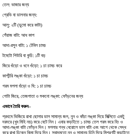
তেল: ভাজার জন্য
গ্রেভি বা ডালনার জন্য:
আলু: ২টি (ডুমো করে কাটা)
পেঁয়াজ বাটা: আধ কাপ
আদা-রসুন বাটা: ১ টেবিল চামচ
টমেটো পিউরি বা কুচি: ১টি বড়
জিরে গুঁড়ো ও ধনে গুঁড়ো: ১ চা চামচ করে
কাশ্মীরি লঙ্কা গুঁড়ো: ১ চা চামচ
গরম মশলা গুঁড়ো ও ঘি: ১ চা চামচ
গোটা জিরে, তেজপাতা ও শুকনো লঙ্কা: ফোঁড়নের জন্য
এভাবে তৈরি করুন–
প্রথমে ভিজিয়ে রাখা ছোলার ডাল সামান্য জল, নুন ও কাঁচা লঙ্কা দিয়ে মিক্সিতে একটু
দরদরে (খুব মিহি নয়) করে বেটে নিন। এবার কড়াইতে ১ চামচ তেল গরম করে হিং ও
আদা-লঙ্কা বাটা ফোঁড়ন দিন। মশলার গন্ধ বেরোলে ডাল বাটা এবং আগে থেকে সেদ্ধ
করে রাখা চিকেন কিমা দিয়ে দিন। স্বাদমতো নুন ও সামান্য চিনি দিয়ে মিশ্রণটি কড়াইতে