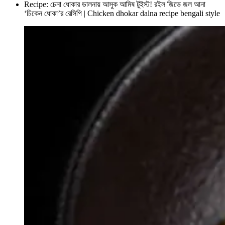
Recipe: চেনা ধোকার ডালনায় আসুক আমিষ টুইস্ট! রইল জিভে জল আনা
‘চিকেন ধোকা’র রেসিপি | Chicken dhokar dalna recipe bengali style