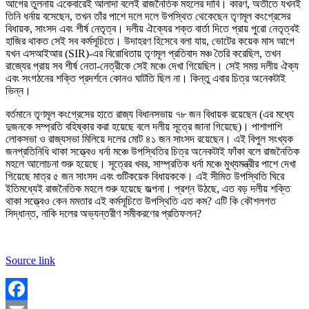
আগের তুলনায় একেবারেই আলাদা বলেই রাজনৈতিক মহলের দাবি। কারণ, অতীতে যখনই
তিনি ধর্নায় বসেছেন, তখন তাঁর পাশে দলে দলে উপস্থিত থেকেছেন তৃণমূল কংগ্রেসের
বিধায়ক, সাংসদ এবং শীর্ষ নেতৃত্ব। দলীয় ঐক্যের শক্ত বার্তা দিতে প্রায় পুরো নেতৃত্বই
হাজির থাকত সেই সব কর্মসূচিতে। উদাহরণ হিসেবে বলা যায়, ভোটের কয়েক মাস আগে
যখন এসআইআর (SIR)-এর বিরোধিতায় তৃণমূল প্রতিবাদ মঞ্চ তৈরি করেছিল, তখন
রাজ্যের প্রায় সব শীর্ষ নেতা-নেত্রীকে সেই মঞ্চে দেখা গিয়েছিল। সেই সময় দলীয় ঐক্য
এবং সংগঠনের শক্তি প্রদর্শনে কোনও ঘাটতি ছিল না। কিন্তু এবার চিত্র অনেকটাই
ভিন্ন।
বর্তমানে তৃণমূল কংগ্রেসের হাতে রাজ্য বিধানসভায় ৭৮ জন বিধায়ক রয়েছেন (এর মধ্যে
দুজনকে সম্প্রতি বহিষ্কার করা হয়েছে বলে দলীয় সূত্রে জানা গিয়েছে)। পাশাপাশি
লোকসভা ও রাজ্যসভা মিলিয়ে দলের মোট ৪১ জন সাংসদ রয়েছেন। এই বিপুল সংখ্যক
জনপ্রতিনিধি থাকা সত্ত্বেও ধর্না মঞ্চে উপস্থিতির চিত্র অনেকটাই ফাঁকা বলে রাজনৈতিক
মহলে আলোচনা শুরু হয়েছে। সূত্রের খবর, সাম্প্রতিক ধর্না মঞ্চে মুখ্যমন্ত্রীর পাশে দেখা
গিয়েছে মাত্র ৫ জন সাংসদ এবং গুটিকয়েক বিধায়ককে। এই সীমিত উপস্থিতি ঘিরে
ইতিমধ্যেই রাজনৈতিক মহলে শুরু হয়েছে জল্পনা। প্রশ্ন উঠছে, এত বড় দলীয় শক্তি
থাকা সত্ত্বেও কেন মমতার এই কর্মসূচিতে উপস্থিতি এত কম? এটি কি কৌশলগত
সিদ্ধান্ত, নাকি দলের অভ্যন্তরীণ সমীকরণের প্রতিফলন?
Source link