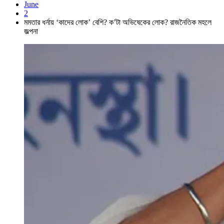
June
2
মমতার ধর্নায় ‘কাদের লোক’ বেশি? ক’টা অভিষেকের লোক? রাজনৈতিক মহলে
জল্পনা