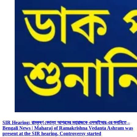
SIR Hearing: রামকৃষ্ণ বেদান্ত আশ্রমের মহারাজকে এসআইআর-এর শুনানিতে –
Bengali News | Maharaj of Ramakrishna Vedanta Ashram was
present at the SIR hearing, Controversy started