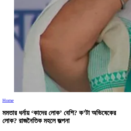
Home
মমতার ধর্নায় ‘কাদের লোক’ বেশি? ক’টা অভিষেকের
লোক? রাজনৈতিক মহলে জল্পনা