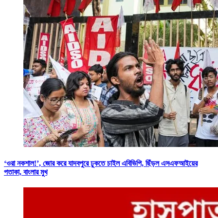
‘ওরা নকশাল!’, জোর করে যাদবপুরে ঢুকতে চাইল এবিভিপি, ছিঁড়ল এসএফআইয়ের
পতাকা, বাংলার মুখ