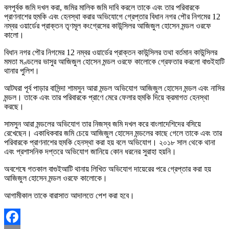
বলপূর্বক জমি দখল করা, জমির মালিক জমি দাবি করলে তাকে এবং তার পরিবারকে
প্রাণনাশের হুমকি এবং হেনস্থা করার অভিযোগে গ্রেপ্তার বিধান নগর পৌর নিগমের 12
নম্বর ওয়ার্ডের প্রাক্তন তৃণমূল কংগ্রেসের কাউন্সিলর আজিজুল হোসেন মন্ডল ওরফে
কালো।
বিধান নগর পৌর নিগমের 12 নম্বর ওয়ার্ডের প্রাক্তন কাউন্সিলর তথা বর্তমান কাউন্সিলর
মমতা মণ্ডলের ভাসুর আজিজুল হোসেন মন্ডল ওরফে কালোকে গ্রেফতার করলো বাগুইহাটি
থানার পুলিশ।
আটঘরা পূর্ব পাড়ার বাসিন্দা শামসুন আরা মন্ডল অভিযোগ আজিজুল হোসেন মন্ডল এবং নাসির
মন্ডল। তাকে এবং তার পরিবারকে প্রাণে মেরে ফেলার হুমকি দিয়ে ক্রমাগত হেনস্থা
করছে।
সামসুন আরা মন্ডলের অভিযোগ তার নিজস্ব জমি দখল করে বাংলাদেশিদের বসিয়ে
রেখেছেন। একাধিকবার জমি চেয়ে আজিজুল হোসেন মন্ডলের কাছে গেলে তাকে এবং তার
পরিবারকে প্রাণনাশের হুমকি হেনস্থা করা হয় বলে অভিযোগ। ২০১৮ সাল থেকে থানা
এবং প্রশাসনিক দপ্তরে অভিযোগ জানিয়ে কোন ধরনের সুরাহা হয়নি।
অবশেষে গতকাল বাগুইআটি থানায় লিখিত অভিযোগ দায়েরের পরে গ্রেপ্তার করা হয়
আজিজুল হোসেন মন্ডল ওরফে কালোকে।
আগামীকাল তাকে বারাসাত আদালতে পেশ করা হবে।