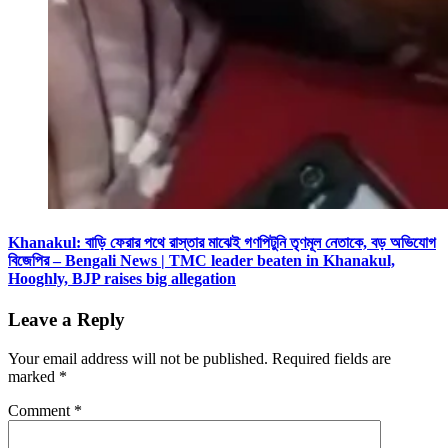
Khanakul: বাড়ি ফেরার পথে রাস্তার মাঝেই গণপিটুনি তৃণমূল নেতাকে, বড় অভিযোগ
বিজেপির – Bengali News | TMC leader beaten in Khanakul,
Hooghly, BJP raises big allegation
Leave a Reply
Your email address will not be published.
Required fields are
marked
*
Comment
*