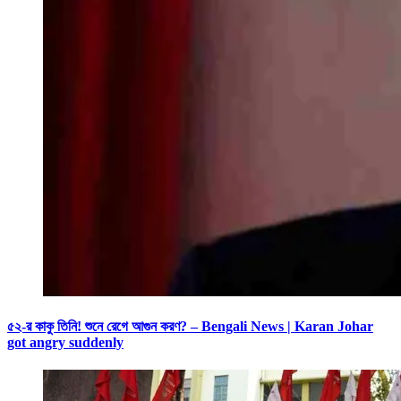
৫২-র কাকু তিনি! শুনে রেগে আগুন করণ? – Bengali News | Karan Johar
got angry suddenly