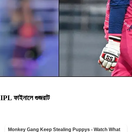
য়ে IPL ফাইনালে গুজরাট