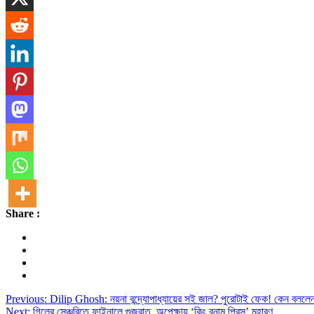
Share :
Post
Previous:
Dilip Ghosh: নয়না বন্দ্যোপাধ্যায়ের সই জাল? পুরোটাই ফেক! কেন
Next:
গিলের সেঞ্চুরিতে ফাইনালে গুজরাত, অপেক্ষায় ‘কিং বনাম প্রিন্স’ মহারণ