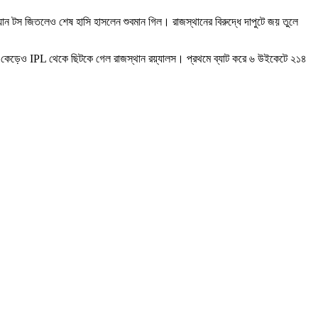
রিয়ান টস জিতলেও শেষ হাসি হাসলেন শুবমান গিল। রাজস্থানের বিরুদ্ধে দাপুটে জয় তুলে
জর কেড়েও IPL থেকে ছিটকে গেল রাজস্থান রয়্যালস। প্রথমে ব্যাট করে ৬ উইকেটে ২১৪