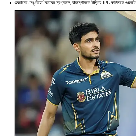
শুবমানের সেঞ্চুরিতে বৈভবের স্বপ্নভঙ্গ, রাজস্থানকে উড়িয়ে IPL ফাইনালে গুজরাট