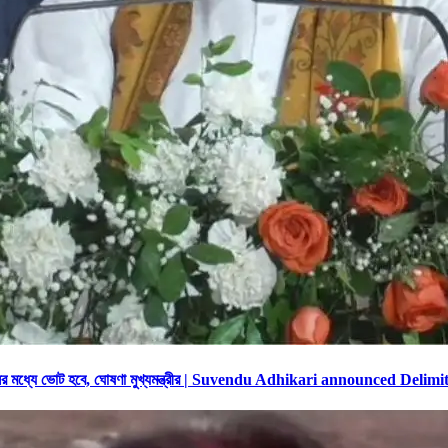
মধ্যে ভোট হবে, ঘোষণা মুখ্যমন্ত্রীর | Suvendu Adhikari announced Deli