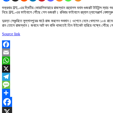
শুক্রবার IPL-এর দ্বিতীয় কোয়ালিফায়ারে রাজস্থান রয়্যালস বনাম গুজরাট টাইটান্স ম্যাচ
নিয়ে IPL-এর ফাইনালে পৌঁছে গেল গুজরাট। রবিবার ফাইনালে রয়্যাল চ্যালেঞ্জার্স বেঙ্গালুর
দুরন্ত সেঞ্চুরিতে মুল্লানপুরের মাঠে রাজ করলেন শুবমান। ওপেনে নেমে খেললেন ১০৪
রান তোলে রাজস্থান। জবাবে আট বল বাকি থাকতেই তিন উইকেট হারিয়ে লক্ষ্যে পৌঁছে গ
Source link
Facebook
Email
WhatsApp
X
Telegram
Message
Share