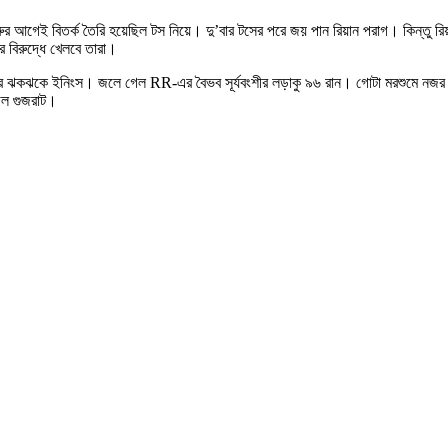
 শুরুর আগেই বিতর্ক তৈরি হয়েছিল টস নিয়ে। দু’বার টসের পরে জয় পান রিয়ান পরাগ। কিন্তু 
ুর বিরুদ্ধে খেলবে তারা।
 রানের ঝকঝকে ইনিংস। জলে গেল RR-এর বৈভব সূর্যবংশীর লড়াকু ৯৬ রান। গোটা মরশুমে ন
েল গুজরাট।