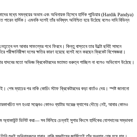
ারকাদের মধ্যে সমন্বয়ের অভাব এবং অধিনায়ক হিসেবে হার্দিক পান্ডিয়ার (Hardik Pandya)
 পারেন হার্দিক। এমনকি দলেই তাঁর ভবিষ্যৎ অনিশ্চিত হয়ে উঠেছে বলেও দাবি বিভিন্ন
 নেতৃত্বে দল আবার সাফল্যের পথে ফিরবে। কিন্তু বাস্তবে তার উল্টো ছবিই সামনে
ডারে পরীক্ষানিরীক্ষা দলের ক্ষতির কারণ হয়েছে বলেই মনে করছেন ক্রিকেট বিশেষজ্ঞরা।
্যকুমার যাদবের মতো অভিজ্ঞ ক্রিকেটারদের মতামত গুরুত্ব পাচ্ছিল না বলেও অভিযোগ উঠেছে।
। শেষ ম্যাচের পর নাকি কোচিং স্টাফ ক্রিকেটারদের কড়া বার্তাও দেয়। স্পষ্ট জানানো
। তারকাখচিত দল হওয়া সত্ত্বেও কোনও ব্যাটার অরেঞ্জ ক্যাপের দৌড়ে নেই, আবার কোনও
্রাম অ্যাকাউন্ট ডিলিট করা— সব মিলিয়ে চেন্নাই সুপার কিংসে হার্দিকের যোগদানের সম্ভাবনা
, তিনি শুধুই অধিনায়কত্ব হারান, নাকি মুম্বইয়ের জার্সিতেই তাঁর অধ্যায় শেষ হয়ে যায়।