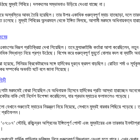
ন উঠছে মুম্বই শিবিরে। দলবদলের সম্ভাবনাও উড়িয়ে দেওয়া যাচ্ছে না।
িবিরে অস্বস্তির আবহ তৈরি হয়েছিল। তার উপর একাধিক গুরুত্বপূর্ণ ম্যাচ হাতছাড়া, দলে ত
চলেছে। মুম্বই শিবিরের অন্দরমহল থেকে ইঙ্গিত মিলছে, আগামী মরশুমে অধিনায়কত্ব হারাতে
ৈভবের
াংশের বিরূপ প্রতিক্রিয়া দেখা গিয়েছিল। তবে ফ্র্যাঞ্চাইজি কর্তারা আশা করেছিলেন, নতুন
সিদ্ধান্ত নিয়ে প্রশ্ন উঠেছে। বিশেষ করে গুরুত্বপূর্ণ মুহূর্তে বোলার বদল বা ব্যাটিং অর্
 হয়েছে, সিনিয়র ক্রিকেটারদের সঙ্গে হার্দিকের দূরত্ব ক্রমশ বাড়ছিল। রোহিত শর্মা ও সূর
িকের সম্পর্কের অবনতি ঘটে বলে জানা গিয়েছে।
িড়ী
গোটা মরশুমেই বোঝা গিয়েছিল যে অধিনায়ক হিসেবে হার্দিকের প্রতি আস্থা হারাচ্ছেন অনেকেই
টার নাকি সেই নির্দেশ উপেক্ষা করেছিলেন, যার প্রভাব ম্যাচের ফলাফলেও পড়েছে।
লো যেখানে শুরুতেই ম্যাচের নিয়ন্ত্রণ নিয়ে নিয়েছে, সেখানে মুম্বই বারবার পিছিয়ে পড়েছে
রই প্রতিফলন।
‘০৭:০৭’ স্টোরি, রবিচন্দ্রন অশ্বিনের ইঙ্গিতপূর্ণ পোস্ট এবং মুম্বইয়ের এক তারকার ইনস্টাগ
ি।
েখানেই হার্দিক পান্ডিয়ার ভবিষ্যৎ নিয়ে গুরুত্বপূর্ণ সিদ্ধান্ত নেওয়া হতে পারে। এখন দেখার