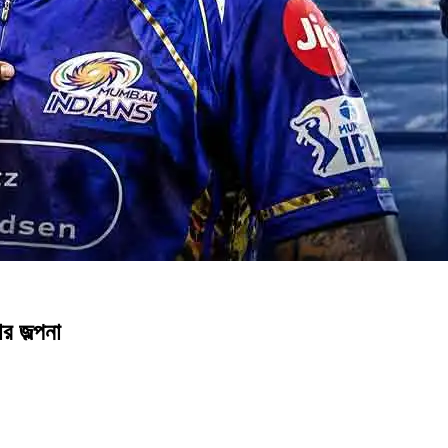
োর জল্পনা