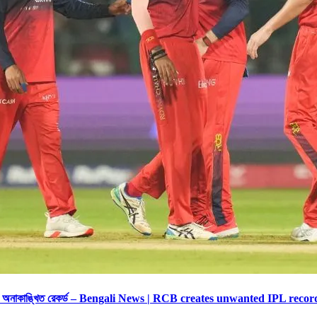
ম হিসেবে অনাকাঙ্খিত রেকর্ড – Bengali News | RCB creates unwanted IPL r