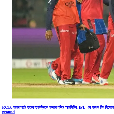
RCB: ঘরের মাঠে হারের হ্যাটট্রিকে লজ্জার নজির আরসিবির, IPL-এর প্রথম টি
ground