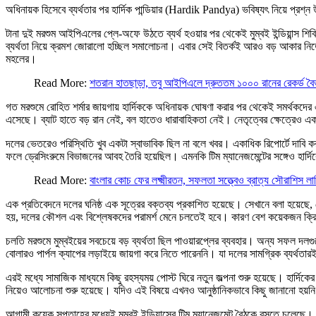
অধিনায়ক হিসেবে ব্যর্থতার পর হার্দিক পান্ডিয়ার (Hardik Pandya) ভবিষ্যৎ নিয়ে প্রশ্
টানা দুই মরশুম আইপিএলের প্লে-অফে উঠতে ব্যর্থ হওয়ার পর থেকেই মুম্বই ইন্ডিয়ান্স শ
ব্যর্থতা নিয়ে ক্রমশ জোরালো হচ্ছিল সমালোচনা। এবার সেই বিতর্কই আরও বড় আকার নিতে 
মহলের।
Read More:
শতরান হাতছাড়া, তবু আইপিএলে দ্রুততম ১০০০ রানের রেকর্ড ব
গত মরশুমে রোহিত শর্মার জায়গায় হার্দিককে অধিনায়ক ঘোষণা করার পর থেকেই সমর্থকদের এক
এসেছে। ব্যাট হাতে বড় রান নেই, বল হাতেও ধারাবাহিকতা নেই। নেতৃত্বের ক্ষেত্রেও একাধিক 
দলের ভেতরেও পরিস্থিতি খুব একটা স্বাভাবিক ছিল না বলে খবর। একাধিক রিপোর্টে দাবি করা
ফলে ড্রেসিংরুমে বিভাজনের আবহ তৈরি হয়েছিল। এমনকি টিম ম্যানেজমেন্টের সঙ্গেও হার্দ
Read More:
বাংলার কোচ ফের লক্ষ্মীরতন, সফলতা সত্ত্বেও ব্রাত্য সৌরাশিস লাহ
এক প্রতিবেদনে দলের ঘনিষ্ঠ এক সূত্রের বক্তব্য প্রকাশিত হয়েছে। সেখানে বলা হয়েছে, 
হয়, দলের কৌশল এবং বিশ্লেষকদের পরামর্শ মেনে চলতেই হবে। কারণ বেশ কয়েকজন ক্রিকে
চলতি মরশুমে মুম্বইয়ের সবচেয়ে বড় ব্যর্থতা ছিল পাওয়ারপ্লের ব্যবহার। অন্য সফল দলগু
বোলারও পার্পল ক্যাপের লড়াইয়ে জায়গা করে নিতে পারেননি। যা দলের সামগ্রিক ব্যর্থতা
এরই মধ্যে সামাজিক মাধ্যমে কিছু রহস্যময় পোস্ট ঘিরে নতুন জল্পনা শুরু হয়েছে। হার্দিকের 
নিয়েও আলোচনা শুরু হয়েছে। যদিও এই বিষয়ে এখনও আনুষ্ঠানিকভাবে কিছু জানানো হয়ন
আগামী কয়েক সপ্তাহের মধ্যেই মুম্বই ইন্ডিয়ান্সের টিম ম্যানেজমেন্ট বৈঠকে বসতে চলেছে। স