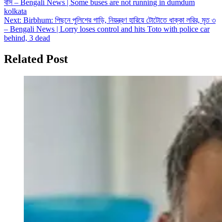
বাস – Bengali News | Some buses are not running in dumdum
navigation
kolkata
Next:
Birbhum: পিছনে পুলিশের গাড়ি, নিয়ন্ত্রণ হারিয়ে টোটোতে ধাক্কা লরির, মৃত ৩
– Bengali News | Lorry loses control and hits Toto with police car
behind, 3 dead
Related Post