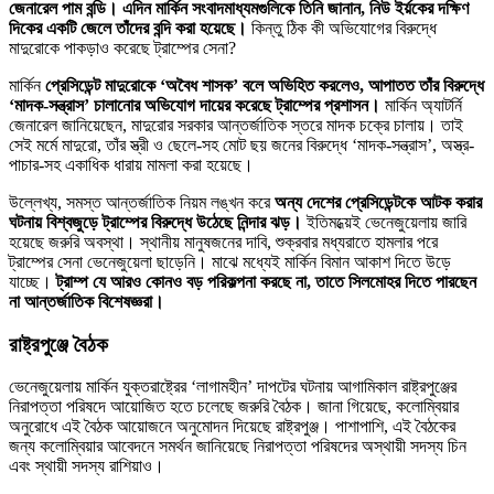
জেনারেল পাম বন্ডি। এদিন মার্কিন সংবাদমাধ্যমগুলিকে তিনি জানান, নিউ ইর্য়কের দক্ষিণ
দিকের একটি জেলে তাঁদের বন্দি করা হয়েছে।
কিন্তু ঠিক কী অভিযোগের বিরুদ্ধে
মাদুরোকে পাকড়াও করেছে ট্রাম্পের সেনা?
মার্কিন
প্রেসিডেন্ট মাদুরোকে ‘অবৈধ শাসক’ বলে অভিহিত করলেও, আপাতত তাঁর বিরুদ্ধে
‘মাদক-সন্ত্রাস’ চালানোর অভিযোগ দায়ের করেছে ট্রাম্পের প্রশাসন।
মার্কিন অ্যাটর্নি
জেনারেল জানিয়েছেন, মাদুরোর সরকার আন্তর্জাতিক স্তরে মাদক চক্রে চালায়। তাই
সেই মর্মে মাদুরো, তাঁর স্ত্রী ও ছেলে-সহ মোট ছয় জনের বিরুদ্ধে ‘মাদক-সন্ত্রাস’, অস্ত্র-
পাচার-সহ একাধিক ধারায় মামলা করা হয়েছে।
উল্লেখ্য, সমস্ত আন্তর্জাতিক নিয়ম লঙ্খন করে
অন্য দেশের প্রেসিডেন্টকে আটক করার
ঘটনায় বিশ্বজুড়ে ট্রাম্পের বিরুদ্ধে উঠেছে নিন্দার ঝড়।
ইতিমধ্য়েই ভেনেজুয়েলায় জারি
হয়েছে জরুরি অবস্থা। স্থানীয় মানুষজনের দাবি, শুক্রবার মধ্যরাতে হামলার পরে
ট্রাম্পের সেনা ভেনেজুয়েলা ছাড়েনি। মাঝে মধ্যেই মার্কিন বিমান আকাশ দিতে উড়ে
যাচ্ছে।
ট্রাম্প যে আরও কোনও বড় পরিকল্পনা করছে না, তাতে সিলমোহর দিতে পারছেন
না আন্তর্জাতিক বিশেষজ্ঞরা।
রাষ্ট্রপুঞ্জে বৈঠক
ভেনেজুয়েলায় মার্কিন যুক্তরাষ্ট্রের ‘লাগামহীন’ দাপটের ঘটনায় আগামিকাল রাষ্ট্রপুঞ্জের
নিরাপত্তা পরিষদে আয়োজিত হতে চলেছে জরুরি বৈঠক। জানা গিয়েছে, কলোম্বিয়ার
অনুরোধে এই বৈঠক আয়োজনে অনুমোদন দিয়েছে রাষ্ট্রপুঞ্জ। পাশাপাশি, এই বৈঠকের
জন্য কলোম্বিয়ার আবেদনে সমর্থন জানিয়েছে নিরাপত্তা পরিষদের অস্থায়ী সদস্য চিন
এবং স্থায়ী সদস্য রাশিয়াও।