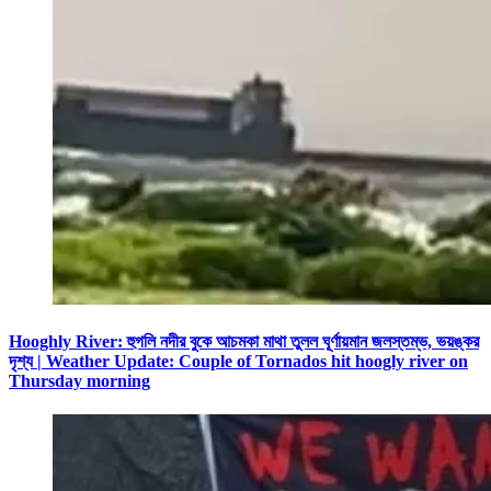
Hooghly River: হুগলি নদীর বুকে আচমকা মাথা তুলল ঘূর্ণায়মান জলস্তম্ভ, ভয়ঙ্কর
দৃশ্য | Weather Update: Couple of Tornados hit hoogly river on
Thursday morning