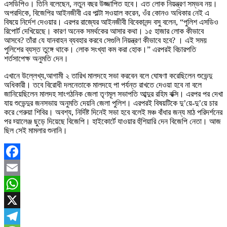
এসডিপিও। তিনি বলেছেন, নতুন বছর উজ্জাপিত হবে। এত লোক নিয়ন্ত্রণ সম্ভব নয়।
অপরদিকে, বিজেপির আইনজীবী এর পাল্টা সওয়াল করেন, ওঁর কোনও অধিকার নেই এ
বিষয়ে নির্দেশ দেওয়ার। এরপর রাজ্যের আইনজীবী বিবেকানন্দ বসু বলেন, “পুলিশ এসডিও
রিপোর্ট দেখিয়েছে। কারণ অনেক সমর্থকের আসার কথা। ১৫ হাজার লোক কীভাবে
আসবে? তাঁরা যে যানবাহন ব্যবহার করবে সেগুলি নিয়ন্ত্রণ কীভাবে হবে? । এই সময়
পুলিশের ব্যস্ত তুঙ্গে থাকে। লোক সংখ্যা কম করা হোক।” এরপরই বিচারপতি
শর্তসাপেক্ষ অনুমতি দেন।
এখানে উল্লেখ্য,আগামী ২ তারিখ মালদহে সভা করবেন বলে ঘোষণা করেছিলেন শুভেন্দু
অধিকারী। তবে বিরোধী দলনেতাকে মালদহে পা পর্যন্ত রাখতে দেওয়া হবে না বলে
জানিয়েছিলেন মালদহ সাংগঠনিক জেলা তৃণমূল সভাপতি আব্দুর রহিম বক্সি। এরপর পর দেখা
যায় শুভেন্দুর জনসভায় অনুমতি দেয়নি জেলা পুলিশ। এরপরই বিষয়টিকে দু’য়ে-দু’য়ে চার
করে গেরুয়া শিবির। অবশ্য, নির্দিষ্ট দিনেই সভা হবে বলেই মঞ্চ বাঁধার জন্য মাঠ পরিদর্শনের
পর চ্য়ালেঞ্জ ছুড়ে দিয়েছে বিজেপি। হাইকোর্টে যাওয়ার হুঁশিয়ারি দেন বিজেপি নেতা। আজ
ছিল সেই মামলার শুনানি।
Facebook
Email
WhatsApp
X