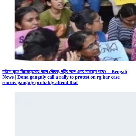
কটাক্ষ ভুলে তিলোত্তমার পাশে সৌরভ, স্ত্রীর সঙ্গে এবার নামছেন পথে? – Bengali
News | Dona ganguly call a rally to protest on rg kar case
sourav ganguly probably attend that