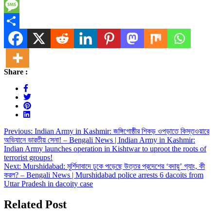
Telegram
Message
Share
Share :
Post
Previous:
Indian Army in Kashmir: জঙ্গিগোষ্ঠীর শিকড় ওপড়াতে কিস্তওয়ারে
অভিযানে ভারতীয় সেনা! – Bengali News | Indian Army in Kashmir:
navigation
Indian Army launches operation in Kishtwar to uproot the roots of
terrorist groups!
Next:
Murshidabad: মুর্শিদাবাদে ঢুকে পড়েছে উত্তর প্রদেশের ‘বদায়ু’ গ্যাং, কী
করল? – Bengali News | Murshidabad police arrests 6 dacoits from
Uttar Pradesh in dacoity case
Related Post