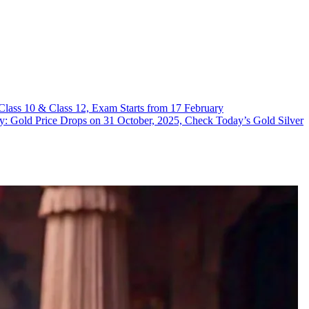
or Class 10 & Class 12, Exam Starts from 17 February
 Today: Gold Price Drops on 31 October, 2025, Check Today’s Gold Silver