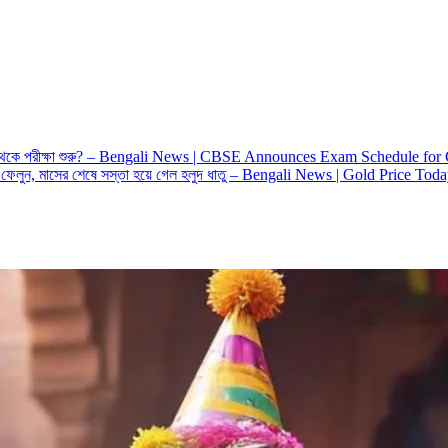
 কবে থেকে পরীক্ষা শুরু? – Bengali News | CBSE Announces Exam Schedule f
নে ফেলুন, মাসের শেষে সস্তা হয়ে গেল হলুদ ধাতু – Bengali News | Gold Price