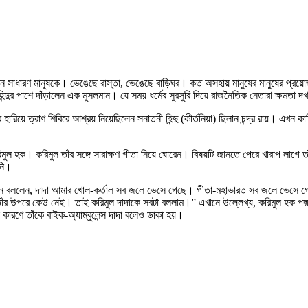
িয়েছেন সাধারণ মানুষকে। ভেঙেছে রাস্তা, ভেঙেছে বাড়িঘর। কত অসহায় মানুষের মানুষের প
্দুর পাশে দাঁড়ালেন এক মুসলমান। যে সময় ধর্মের সুরসুরি দিয়ে রাজনৈতিক নেতারা ক্ষমতা দখ
রিয়ে ত্রাণ শিবিরে আশ্রয় নিয়েছিলেন সনাতনী হিন্দু (কীর্তনিয়া) ছিলান চন্দ্র রায়। এখন 
রিমুল হক। করিমুল তাঁর সঙ্গে সারাক্ষণ গীতা নিয়ে ঘোরেন। বিষয়টি জানতে পেরে খারাপ লাগে তাঁর
িনি।
একজন বললেন, দাদা আমার খোল-কর্তাল সব জলে ভেসে গেছে। গীতা-মহাভারত সব জলে ভেসে
ঁর উপরে কেউ নেই। তাই করিমুল দাদাকে সবটা বললাম।” এখানে উল্লেখ্য, করিমুল হক পদ্মশ
কারণে তাঁকে বাইক-অ্যাম্বুলেন্স দাদা বলেও ডাকা হয়।