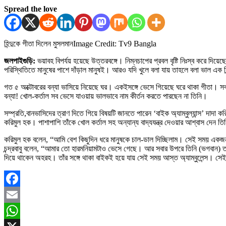
Spread the love
হিন্দুকে গীতা দিলেন মুসলমান
Image Credit: Tv9 Bangla
জলপাইগুড়ি:
ভয়াবহ বিপর্যয় হয়েছে উত্তরবঙ্গে। নিম্নচাপের প্রবল বৃষ্টি নিঃস্ব করে দ
পরিস্থিতিতে মানুষের পাশে দাঁড়াল মানুষই। আরও যদি খুলে বলা যায় তাহলে বলা ভাল এক হিন
গত ৫ অক্টোবরের বন্যা ভাসিয়ে নিয়েছে ঘর। একইসঙ্গে ভেসে গিয়েছে ঘরে থাকা গীতা। সব হা
বন্যা! খোল-কর্তাল সব ভেসে যাওয়ায় ভালভাবে নাম কীর্তন করতে পারছেন না তিনি।
সম্প্রতি,বানভাসিদের ত্রাণ দিতে গিয়ে বিষয়টি জানতে পারেন ‘বাইক অ্যাম্বুল্যান্স’ দাদা ক
করিমুল হক। পাশাপাশি তাঁকে খোল কর্তাল সহ অন্যান্য বাদ্যযন্ত্র দেওয়ার আশ্বাস দেন ত
করিমুল হক বলেন, “আমি বেশ কিছুদিন ধরে মানুষকে চাল-ডাল দিচ্ছিলাম। সেই সময় 
চন্দ্রবাবু বলেন, “আমার তো হারমনিয়ামটাও ভেসে গেছে। আর সবার উপরে তিনি (ভগবান) তা
দিয়ে থাকেন অহরহ। তাঁর সঙ্গে থাকা বাইকই হয়ে যায় সেই সময় আস্ত অ্যাম্বুলেন্স। সেই 
Facebook
Email