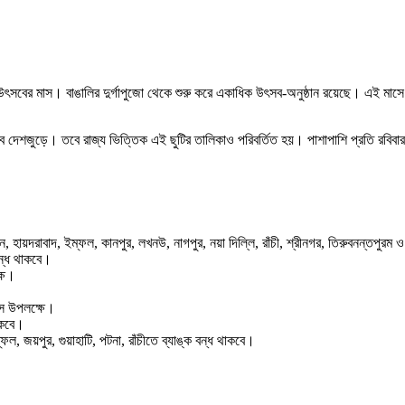
ৎসবের মাস। বাঙালির দুর্গাপুজো থেকে শুরু করে একাধিক উৎসব-অনুষ্ঠান রয়েছে। এই মাস
 থাকবে দেশজুড়ে। তবে রাজ্য ভিত্তিক এই ছুটির তালিকাও পরিবর্তিত হয়। পাশাপাশি প্রতি রবিবার
ুন, হায়দরাবাদ, ইম্ফল, কানপুর, লখনউ, নাগপুর, নয়া দিল্লি, রাঁচী, শ্রীনগর, তিরুবনন্তপুর
বন্ধ থাকবে।
্ষে।
িবস উপলক্ষে।
াকবে।
ফল, জয়পুর, গুয়াহাটি, পটনা, রাঁচীতে ব্যাঙ্ক বন্ধ থাকবে।