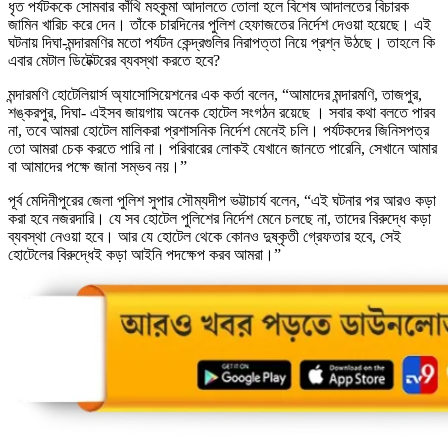
ধৃত পর্যটককে সোমবার কাঁথি মহকুমা আদালতে তোলা হলে বিশেষ আদালতের বিচারক
জামিন খারিচ করে দেন। তাঁকে চারদিনের পুলিশ হেফাজতের নির্দেশ দেওয়া হয়েছে। এই
ঘটনায় দিঘা-মন্দারমণির মতো পর্যটন কেন্দ্রগুলির নিরাপত্তা নিয়ে প্রশ্ন উঠছে। তাহলে কি
এবার মেটাল ডিটেক্টরের ব্যবস্থা করতে হবে?
মন্দারমণি হোটেলিয়ার্স অ্যাসোসিয়েশনের এক কর্তা বলেন, “আমাদের মন্দারমণি, তাজপুর,
শঙ্করপুর, দিঘা- এইসব জায়গায় অনেক হোটেল সংগঠন রয়েছে । সবার কথা বলতে পারব
না, তবে আমরা হোটেল মালিকরা প্রশাসনিক নির্দেশ মেনেই চলি। পর্যটকদের জিনিসপত্র
তো আমরা চেক করতে পারি না। পরিবারের লোকই যেখানে জানতে পারেনি, সেখানে আমার
বা আমাদের পক্ষে জানা সম্ভব নয়।”
পূর্ব মেদিনীপুরের জেলা পুলিশ সুপার সৌম্যদীপ ভট্টাচার্য বলেন, “এই ঘটনার পর আরও কড়া
করা হবে নজরদারি। যে সব হোটেল পুলিশের নির্দেশ মেনে চলছে না, তাদের বিরুদ্ধে কড়া
ব্যবস্থা নেওয়া হবে। আর যে হোটেল থেকে কোনও দুষ্কৃতী গ্রেফতার হবে, সেই
হোটেলের বিরুদ্ধেই কড়া আইনি পদক্ষেপ করব আমরা।”