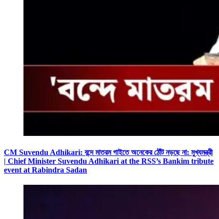
CM Suvendu Adhikari: বন্দে মাতরম গাইতে অনেকের ঠোঁট নড়ছে না: মুখ্যমন্ত্রী
| Chief Minister Suvendu Adhikari at the RSS’s Bankim tribute
event at Rabindra Sadan