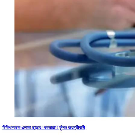
চিকিৎসককে এলাকা ছাড়ার ‘ফতোয়া’! ফুঁসল জয়ন্তীবাসী