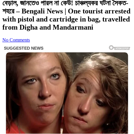
বেড়াল, জানতেও পারল না কেউ! চাঞ্চল্যকর ঘটনা সৈকত-
শহরে – Bengali News | One tourist arrested
with pistol and cartridge in bag, travelled
from Digha and Mandarmani
No Comments