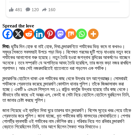
Spread the love
দিঘা:
ছুটির দিন হোক বা নাই হোক, দিঘা-মন্দারমণিতে পর্যটকের ভিড় কমে না কখনও।
সমুদ্র সৈকতে সবসময়ই উপচে পড়া ভিড়। বিশেষত গরমের ছুটি পড়ে যাওয়ায় নতুন করে
পর্যটকের আনাগোনা শুরু হয়েছে। নতুন তৈরি হওয়া জগন্নাথ মন্দিরের আকর্ষণেও যাচ্ছেন
অনেকে। তবে সম্প্রতি যে অশান্তির আবহ তৈরি হয়েছিল, তার জন্য কড়া নজর রাখছিল
প্রশাসন। আর সেই নজরদারিতেই হাতেনাতে ধরা পড়লেন এক পর্যটক।
মন্দারমণির হোটেলে থাকা এক পর্যটকের কাছ থেকে উদ্ধার হল আগ্নেয়াস্ত্র। সোমবারই
পর্যটককে গ্রেফতার করেছে মন্দারমণি কোস্টাল থানার পুলিশ। তাঁকে জিজ্ঞাসাবাদ করা
হচ্ছে। একটি ৯ এমএম পিস্তল সহ ১২ রাউন্ড কার্তুজ উদ্ধার হয়েছে তাঁর কাছ থেকে।
কীভাবে তাঁর কাছে ওই অস্ত্র এল, কেনই বা সেটা নিয়ে হোটেলে হোটেলে ঘুরছিলেন তিনি,
তা জানার চেষ্টা করছে পুলিশ।
জানা গিয়েছে ওই ব্যক্তি দিঘা ঘুরে তারপর যান মন্দারমণি। বিশেষ সূত্রে খবর পেয়ে তাঁকে
গ্রেফতার করে পুলিশ। জানা যাচ্ছে, ধৃত পর্যটকের বাড়ি মালদহের মোথাবাড়িতে। পেশায়
পোলট্রি ব্যবসায়ী ওই পর্যটকের নাম কৌশিক রায়। পরিবার নিয়ে গত রবিবার মন্দারমণি
বেড়াতে গিয়েছিলেন তিনি, তার আগে ছিলেন সৈকত শহর দিঘাতেও।