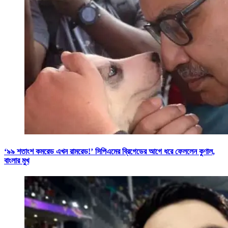
‘৯৯ শতাংশ কমরেড এখন রামরেড!’ সিপিএমের ব্রিগেডের আগে ধরে ফেললেন কুণাল,
বাংলার মুখ