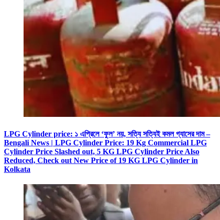
LPG Cylinder price: ১ এপ্রিলে ‘ফুল’ নয়, সত্যি সত্যিই কমল গ্যাসের দাম –
Bengali News | LPG Cylinder Price: 19 Kg Commercial LPG
Cylinder Price Slashed out, 5 KG LPG Cylinder Price Also
Reduced, Check out New Price of 19 KG LPG Cylinder in
Kolkata