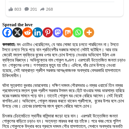
Spread the love
কলকাতা:
মদ এতটাও খেয়েছিলেন, যে আর সোজা হয়ে চলতে পারছিলেন না। টলতে
টলতে চলতে গিয়ে পড়ে যান প্রতিবেশীর দরজার সামনে! সেটাই ঘটেছিল। আর তার
জেরেই মদ্যপ ব্যক্তির বুকের ওপর বসে চোখ উপড়ে নেওয়ার অভিযোগ উঠল এক
ব্যক্তির বিরুদ্ধে। অভিযুক্তের নাম গোকুল মণ্ডল। এরপরেই উত্তেজিত জনতা চড়াও
হন গোকুলের ওপর। গণপ্রহারে মৃত্যু হয় তাঁর। এদিকে, যাঁর চোখ উপড়ে নেওয়া
হয়েছে, সেই আক্রান্ত প্রদীপ সরকার আশঙ্কাজনক অবস্থায় বেসরকারি হাসপাতালে
চিকিৎসাধীন।
ঘটনা সূত্রপাত বুধবার ভোরবেলায়। দক্ষিণ দমদম পৌরসভার ৩ নম্বর ওয়ার্ডে তিন নম্বর
প্রমোদনগরে মদ্যপ যুবক প্রদীপ সরকার টলমল করে হেঁটে যাওয়ার সময় ভারসাম্য হারিয়ে
ঘরের দরজার সামনে পড়ে যান। তাতেই গোকুল ঘর থেকে বেরিয়ে আসেন। সেই নিয়েই
বাগবিতণ্ডা। অভিযোগ, গোকুল মারধর করতে থাকেন প্রদীপকে, বুকের উপর বসে চোখ
উপড়ে নেয়। চোখের চারপাশের মাংস খুবলে বেরিয়ে আসে চোখ।
চিৎকার চেঁচামেচিতে স্থানীয় বাসিন্দারা জড়ো হয়ে যান। এরপরই উত্তেজিত জনতা
গোকুলের বাড়িতে চড়াও হন। অত্যন্ত মারধর করা হয় তাঁকে। পরে খবর পেয়ে পুলিশ
গিয়ে গোকুলকে উদ্ধার করে প্রথমে দমদম পৌর হাসপাতালে, সেখানে অবস্থার অবনতি