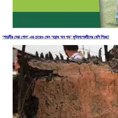
‘শতাব্দীর সেরা গোল’-এর চেয়েও কেন ‘হ্যান্ড অব গড’ ফুটবলপ্রেমীদের বেশি প্রিয়?