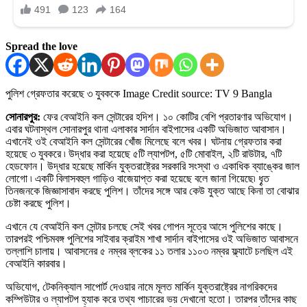
Spread the love
পুলিশ গ্রেফতার করেছে ৩ যুবককে
Image Credit source: TV 9 Bangla
সোনারপুর:
ফের বেআইনি কল সেন্টারের হদিশ। ১০ কোটির বেশি প্রতারণার অভিযোগ।
এবার ঘটনাস্থল সোনারপুর থানা এলাকার সার্দান বাইপাসের একটি অভিজাত আবাসান।
এখানেই ওই বেআইনি কল সেন্টারের খোঁজ মিলেছে বলে খবর। ঘটনায় গ্রেফতার করা
হয়েছে ৩ যুবকরে ৷ উদ্ধার করা হয়েছে ৫টি ল্যাপটপ, ৫টি মোবাইল, ২টি রাউটার, ৭টি
হেডফোন। উদ্ধার হয়েছে মার্কিন যুক্তরাষ্ট্রের সরকারি সংস্থা ও একাধিক ব্যাঙ্কের জাল
লোগো ৷ একটি বিলাসবহুল গাড়িও বাজেয়াপ্ত করা হয়েছে বলে জানা গিয়েছে৷ ধৄত
তিনজনকে জিজ্ঞাসাবাদ করছে পুলিশ। তাঁদের সঙ্গে আর কেউ যুক্ত আছে কিনা তা বোঝার
চেষ্টা করছে পুলিশ।
এখানে যে বেআইনি কল সেন্টার চলছে সেই খবর গোপন সূত্রে আসে পুলিশের কাছে।
তারপরই পশ্চিমবঙ্গ পুলিশের সাইবার ক্রাইম শাখা সার্দান বাইপাসের ওই অভিজাত আবাসনে
তল্লাশি চালায়। আবাসনের ৫ নম্বর ব্লকের ১১ তলার ১১০৩ নম্বর ফ্ল্যাটে চলছিল এই
বেআইনি কারবার।
অভিযোগ, টেকনিক্যাল সাপোর্ট দেওয়ার নামে মূলত মার্কিন যুক্তরাষ্ট্রের নাগরিকদের
কম্পিউটার ও ল্যাপটপ হ্যাক করে তথ্য পাচারের ভয় দেখানো হতো। তারপর তাঁদের কাছ