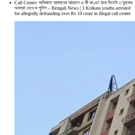
Call Center: অভিজাত আবসনের আড়ালে এ কী কাণ্ড! হানা দিতেই ৩ যুবকের
অবস্থা দেখে থ পুলিশ – Bengali News | 3 Kolkata youths arrested
for allegedly defrauding over Rs 10 crore in illegal call center