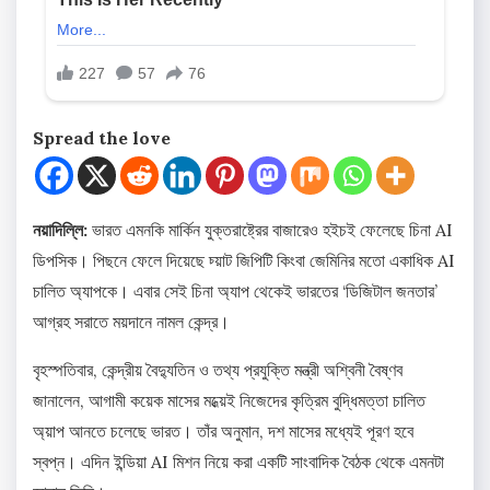
Spread the love
নয়াদিল্লি:
ভারত এমনকি মার্কিন যুক্তরাষ্ট্রের বাজারেও হইচই ফেলেছে চিনা AI
ডিপসিক। পিছনে ফেলে দিয়েছে চ্য়াট জিপিটি কিংবা জেমিনির মতো একাধিক AI
চালিত অ্যাপকে। এবার সেই চিনা অ্যাপ থেকেই ভারতের ‘ডিজিটাল জনতার’
আগ্রহ সরাতে ময়দানে নামল কেন্দ্র।
বৃহস্পতিবার, কেন্দ্রীয় বৈদ্যুতিন ও তথ্য প্রযুক্তি মন্ত্রী অশ্বিনী বৈষ্ণব
জানালেন, আগামী কয়েক মাসের মধ্য়েই নিজেদের কৃত্রিম বুদ্ধিমত্তা চালিত
অ্য়াপ আনতে চলেছে ভারত। তাঁর অনুমান, দশ মাসের মধ্যেই পূরণ হবে
স্বপ্ন। এদিন ইন্ডিয়া AI মিশন নিয়ে করা একটি সাংবাদিক বৈঠক থেকে এমনটা