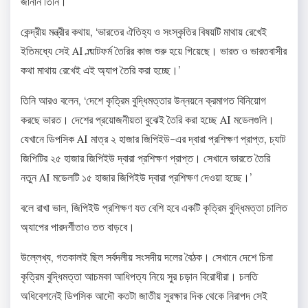
জানান তিনি।
কেন্দ্রীয় মন্ত্রীর কথায়, ‘ভারতের ঐতিহ্য ও সংস্কৃতির বিষয়টি মাথায় রেখেই
ইতিমধ্যে সেই AI প্ল্য়াটফর্ম তৈরির কাজ শুরু হয়ে গিয়েছে। ভারত ও ভারতবাসীর
কথা মাথায় রেখেই এই অ্যাপ তৈরি করা হচ্ছে।’
তিনি আরও বলেন, ‘দেশে কৃত্রিম বুদ্ধিমত্তার উন্নয়নে ক্রমাগত বিনিয়োগ
করছে ভারত। দেশের প্রয়োজনীয়তা বুঝেই তৈরি করা হচ্ছে AI মডেলগুলি।
যেখানে ডিপসিক AI মাত্র ২ হাজার জিপিইউ-এর দ্বারা প্রশিক্ষণ প্রাপ্ত, চ্যাট
জিপিটির ২৫ হাজার জিপিইউ দ্বারা প্রশিক্ষণ প্রাপ্ত। সেখানে ভারতে তৈরি
নতুন AI মডেলটি ১৫ হাজার জিপিইউ দ্বারা প্রশিক্ষণ দেওয়া হচ্ছে।’
বলে রাখা ভাল, জিপিইউ প্রশিক্ষণ যত বেশি হবে একটি কৃত্রিম বুদ্ধিমত্তা চালিত
অ্যাপের পারদর্শীতাও তত বাড়বে।
উল্লেখ্য, গতকালই ছিল সর্বদলীয় সংসদীয় দলের বৈঠক। সেখানে দেশে চিনা
কৃত্রিম বুদ্ধিমত্তা আচমকা আধিপত্য নিয়ে সুর চড়ান বিরোধীরা। চলতি
অধিবেশনেই ডিপসিক আদৌ কতটা জাতীয় সুরক্ষার দিক থেকে নিরাপদ সেই