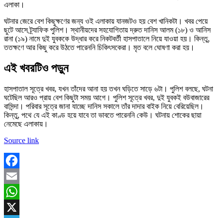
এলাকা।
ঘটনার জেরে বেশ কিছুক্ষণের জন্য ওই এলাকায় যানজটও হয় বেশ খানিকটা। খবর পেয়ে
ছুটে আসে ট্র্যাফিক পুলিশ। স্থানীয়দের সহযোগিতায় দ্রুত দানিস আলম (১৮) ও আনিস
রানা (১৯) নামে দুই যুবককে উদ্ধার করে নিকটবর্তী হাসপাতালে নিয়ে যাওয়া হয়। কিন্তু,
ততক্ষণে আর কিছু করে উঠতে পারেননি চিকিৎসকেরা। মৃত বলে ঘোষণা করা হয়।
এই খবরটিও পড়ুন
হাসপাতাল সূত্রে খবর, যখন তাঁদের আনা হয় তখন ঘড়িতে সাড়ে ৬টা। পুলিশ বলছে, ঘটনা
ঘটেছিল আরও প্রায় বেশ কিছুটা সময় আগে। পুলিশ সূত্রে খবর, দুই যুবকই বউবাজারের
বাসিন্দা। পরিবার সূত্রে জানা যাচ্ছে দানিস সকালে তাঁর দাদার বাইক নিয়ে বেরিয়েছিল।
কিন্তু, পথে যে এই কাণ্ড হয়ে যাবে তা ভাবতে পারেননি কেউ। ঘটনায় শোকের ছায়া
নেমেছে এলাকায়।
Source link
Facebook
Email
WhatsApp