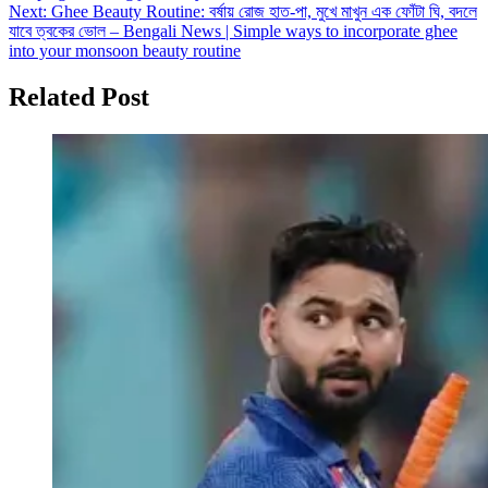
Next:
Ghee Beauty Routine: বর্ষায় রোজ হাত-পা, মুখে মাখুন এক ফোঁটা ঘি, বদলে
যাবে ত্বকের ভোল – Bengali News | Simple ways to incorporate ghee
into your monsoon beauty routine
Related Post