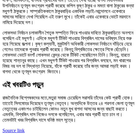
দক্ষিণ, মানিকতলা, বাগদার প্রার্থীদের নাম। তাতেই দেখা যাচ্ছে বাগদা বিধানসভার
উপনির্বাচনে তৃণমূল কংগ্রেস প্রার্থী করেছে কপিল কৃষ্ণ ঠাকুর ও মমতা বালা ঠাকুরের কন্যা
মধুপর্ণা ঠাকুরকে। সাম্প্রতিককালে ঠাকুরবাড়ির একাধিক লড়াই-আন্দোলনে একেবারে
সামনের সারিতে দেখা গিয়েছিল এই তরুণ মুখে। তাঁকেই এবার একেবারে ভোটে ময়দানে
নামিয়ে দিয়েছে দল।
লোকসভা নির্বাচন চলাকালীন পৈতৃক সম্পত্তি ফিরে পাওয়ার দাবিতে ঠাকুরবাড়িতে অনশনে
বসেছিল এই মধুপর্ণা। এদিকে মধুপর্ণা টিকিট পাওয়ায় বিশ্বজিৎ দাসের ভবিষ্যৎ নিয়ে শুরু
হয়ে গিয়েছে জল্পনা। কৃষ্ণ কল্যানী, মুকুটমণি অধিকারী লোকসভা নির্বাচনে দাঁড়িয়ে হেরে
গেলেও তাদেরকে পুনরায় প্রার্থী করেছে। কিন্তু বিশ্বজিতের ক্ষেত্রে শিকে ছেঁড়েনি।
লোকসভা ভোটে বনগাঁ লোকসভা কেন্দ্র থেকে টিকিট পেয়েছিলেন তিনি। কিন্তু, হারতে
হয়েছে শান্তনুর কাছে। এখন মধুপর্ণা টিকিট পাওয়ার পর বিশ্বজিৎ বলছেন, মন খারাপের
বিষয় নয় দল যা সিদ্ধান্ত নিয়েছে, যাঁকে প্রার্থী করেছে তাঁর জন্য আমরা লড়াই করব ।
বাগদা থেকে তৃণমূল কংগ্রেস জিতবে।
এই খবরটিও পড়ুন
রাজনৈতিক বিশ্লেষকদের মতে,মতুয়া সমাজ চেয়েছিল সরাসরি তাঁদের কেউ প্রার্থী হোক।
তাতেই সিলমোহর দিয়েছেন তৃণমূল নেতৃত্ব। অন্যদিকে উত্তর ২৪ পরগনা জেলা তৃণমূল
নেতৃত্বের একাংশও চাইছিলেন কোনও নতুন মুখ বাগদা আসনের জন্য বাছাই করতে।
এমনকি, বিশ্বজিৎ দাস নিজেও দলকে বলেছিলেন, এবার আর প্রার্থী হতে চান না।
তেমনটাই খবর বিশ্বজিৎ দাসে ঘনিষ্ঠ মহল সূত্রে।
Source link