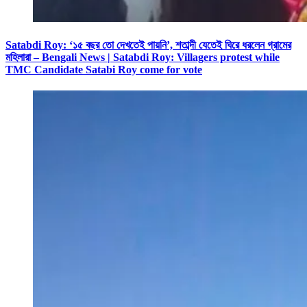
Satabdi Roy: ‘১৫ বছর তো দেখতেই পায়নি’, শতাব্দী যেতেই ঘিরে ধরলেন গ্রামের
মহিলারা – Bengali News | Satabdi Roy: Villagers protest while
TMC Candidate Satabi Roy come for vote