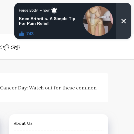
angla News
খুনি দেখুন
 Ovarian Cancer Day: Watch out for these common
About Us