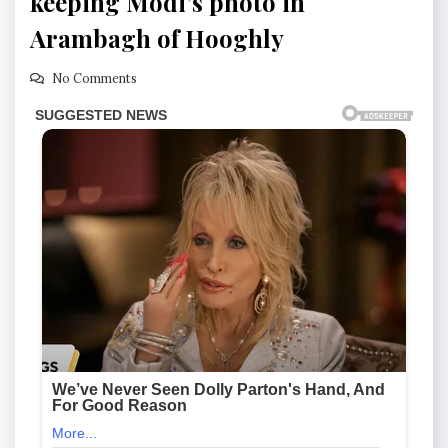
keeping Modi’s photo in
Arambagh of Hooghly
No Comments