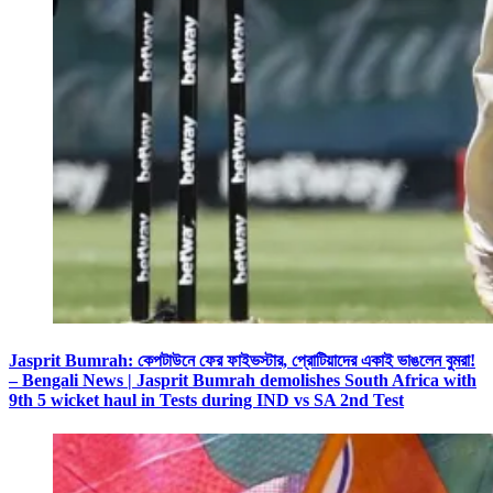
Jasprit Bumrah: কেপটাউনে ফের ফাইভস্টার, প্রোটিয়াদের একাই ভাঙলেন বুমরা!
– Bengali News | Jasprit Bumrah demolishes South Africa with
9th 5 wicket haul in Tests during IND vs SA 2nd Test