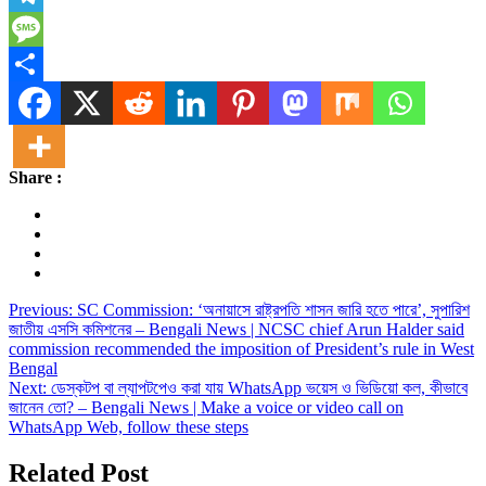
Telegram
Message
Share
Share :
Post
Previous:
SC Commission: ‘অনায়াসে রাষ্ট্রপতি শাসন জারি হতে পারে’, সুপারিশ
জাতীয় এসসি কমিশনের – Bengali News | NCSC chief Arun Halder said
navigation
commission recommended the imposition of President’s rule in West
Bengal
Next:
ডেস্কটপ বা ল্যাপটপেও করা যায় WhatsApp ভয়েস ও ভিডিয়ো কল, কীভাবে
জানেন তো? – Bengali News | Make a voice or video call on
WhatsApp Web, follow these steps
Related Post