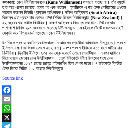
কলকাতা:
কেন উইলিয়ামসনকে
(Kane Williamson)
থামানো যাচ্ছে না। তাঁর ব্যাটে
হু হু করে এসেই চলেছে একের পর এক শতরান। হ্যামিল্টনে এ বার টেস্ট কেরিয়ারের ৩২তম
শতরান করলেন কিউয়ি প্রাক্তন অধিনায়ক। দক্ষিণ আফ্রিকার
(South Africa)
বিরুদ্ধে এই প্রথম বার কোনও টেস্ট সিরিজ জিতল নিউজিল্যান্ড
(New Zealand)।
৯২ বছরের খরা কাটাল কিউয়িরা। দক্ষিণ আফ্রিকার বিরুদ্ধে হ্যামিল্টন টেস্ট জেতার
পাশাপাশি সিরিজ ২-০ ব্যবধানে জিতেছে নিউজিল্যান্ড। একইসঙ্গে টেস্টে দ্রুততম ৩২টি
সেঞ্চুরি করে বিশ্বরেকর্ড গড়েছেন কেন উইলিয়ামসন।
টস জিতে প্রথমে ব্যাটিংয়ের সিদ্ধান্ত নিয়েছিলেন প্রোটিয়া অধিনায়ক নীল ব্র্যান্ড। প্রথম
ইনিংসে দক্ষিণ আফ্রিকা তোলে ২৪২ রান। এরপর প্রথম ইনিংসে ২১১ রানে গুটিয়ে যায়
কিউয়িরা। দ্বিতীয় ইনিংসে ২৩৫ রান স্কোরবোর্ডে তোলে প্রোটিয়ারা। এরপর দায়িত্ব
নিয়ে দলকে জেতান কেন উইলিয়ামসন। চতুর্থ উইকেটে উইল ইয়ংয়ের সঙ্গে কেন
উইলিয়ামসনের ১৫২* রানের দুরন্ত পার্টনারশিপ ছিল দেখার মতো। ৭ উইকেটে দ্বিতীয়
টেস্ট জিতে সিরিজ ২-০ করেছে নিউজিল্যান্ড।
Source link
Facebook
Email
WhatsApp
X