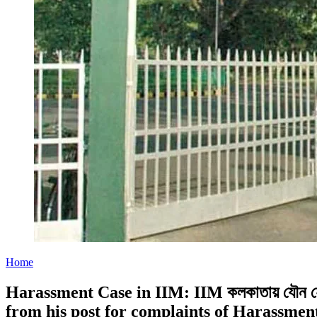
Home
Harassment Case in IIM: IIM কলকাতায় যৌন হেন
from his post for complaints of Harassmen