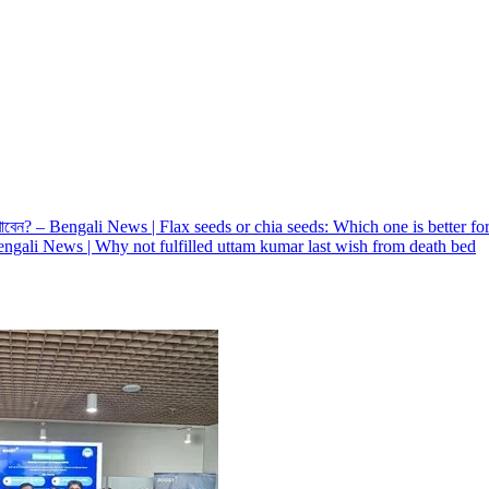
াণে খাবেন? – Bengali News | Flax seeds or chia seeds: Which one is better fo
ের – Bengali News | Why not fulfilled uttam kumar last wish from death bed