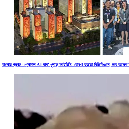
বাংলায় প্রথম ‘গ্লোবাল AI হাব’ খুলছে আইটিসি! ঘোষণা হয়তো বিজিবিএসে, হবে অনেক চা