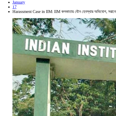
January
17
Harassment Case in IIM: IIM কলকাতায় যৌন হেনস্থার অভিযোগ, সরানো